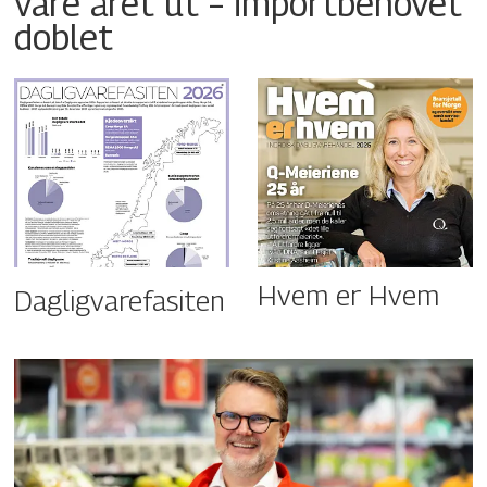
vare året ut – importbehovet
doblet
Hvem er Hvem
Dagligvarefasiten