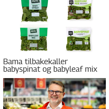
Bama tilbakekaller
babyspinat og babyleaf mix