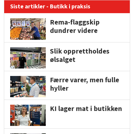
Siste artikler - Butikk i praksis
Rema-flaggskip
dundrer videre
Slik opprettholdes
ølsalget
Færre varer, men fulle
hyller
KI lager mat i butikken