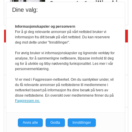
Q passerte 1 milliard i
Dine valg:
Rema i 2025
Informasjonskapsler og personvern
For å gi deg relevante annonser på vårt nettsted bruker vi
Siste artikler - Økologisk
informasjon fra ditt besøk på vårt nettsted. Du kan reservere
deg mot dette under "Innstillinger".
Kolonihagens norske
For øvrig bruker vi informasjonskapsler og lignende verktøy for
yoghurt: Trues av
analyse, for å sammenligne nettlesere, tilpasse innhold til deg
og for å utvikle og tilby nødvendig funksjonalitet. Les mer i vår
melkemangel
personvernerklæring.
Vi er med i Fagpressen-nettverket. Om du samtykker under, vil
Marit Kolby vant
du få relevante annonser på nettstedene til medlemmene i
Økologisk Norge sin
nettverket basert på informasjon fra dine besøk på tvers av
disse nettstedene. En oversikt over medlemmene finner du på
hederspris
Fagpressen.no.
Blir enklere å velge
økologisk i butikkhylla
Avvis alle
Godta
Innstillinger