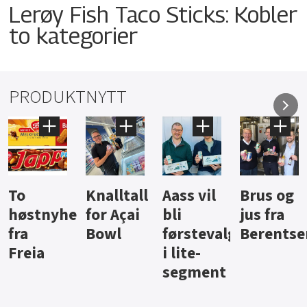
Lerøy Fish Taco Sticks: Kobler
to kategorier
PRODUKTNYTT
Knalltall
Aass vil
Brus og
Hard
ter
for Açai
bli
jus fra
iste fra
Bowl
førstevalg
Berentsen
Hansa
i lite-
segment