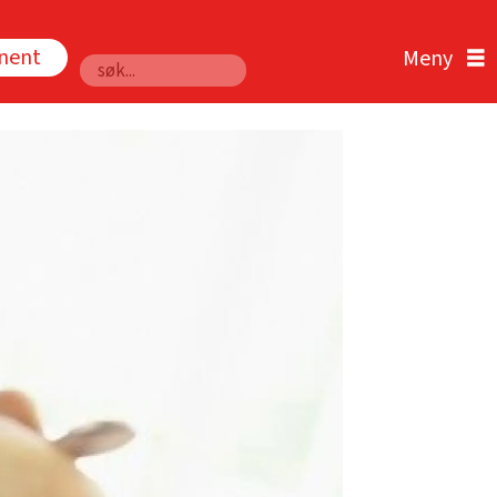
nnent
Søk