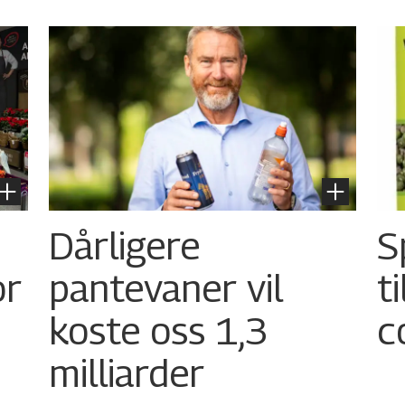
Dårligere
S
or
pantevaner vil
t
koste oss 1,3
c
milliarder