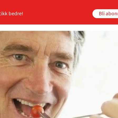
tikk bedre!
Bli abo