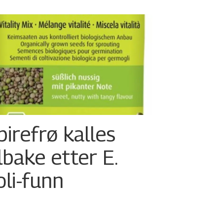
pirefrø kalles
ilbake etter E.
oli-funn