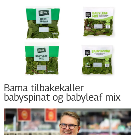
Bama tilbakekaller
babyspinat og babyleaf mix