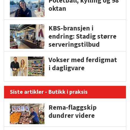
Potetball, kylling og 98
oktan
KBS-bransjen i
endring: Stadig større
serveringstilbud
Vokser med ferdigmat
i dagligvare
Siste artikler - Butikk i praksis
Rema-flaggskip
dundrer videre