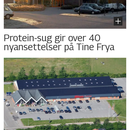
Protein-sug gir over 40
nyansettelser på Tine Frya