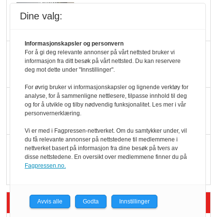
Slik opprettholdes
Dine valg:
ølsalget
Informasjonskapsler og personvern
Færre varer, men fulle
For å gi deg relevante annonser på vårt nettsted bruker vi
informasjon fra ditt besøk på vårt nettsted. Du kan reservere
hyller
deg mot dette under "Innstillinger".
For øvrig bruker vi informasjonskapsler og lignende verktøy for
analyse, for å sammenligne nettlesere, tilpasse innhold til deg
KI lager mat i butikken
og for å utvikle og tilby nødvendig funksjonalitet. Les mer i vår
personvernerklæring.
Vi er med i Fagpressen-nettverket. Om du samtykker under, vil
du få relevante annonser på nettstedene til medlemmene i
Q passerte 1 milliard i
nettverket basert på informasjon fra dine besøk på tvers av
disse nettstedene. En oversikt over medlemmene finner du på
Rema i 2025
Fagpressen.no.
Siste artikler - Økologisk
Avvis alle
Godta
Innstillinger