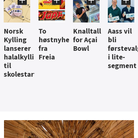
Knalltall
Aass vil
Brus og
Hard
ter
for Açai
bli
jus fra
iste fra
Bowl
førstevalg
Berentsen
Hansa
i lite-
segment