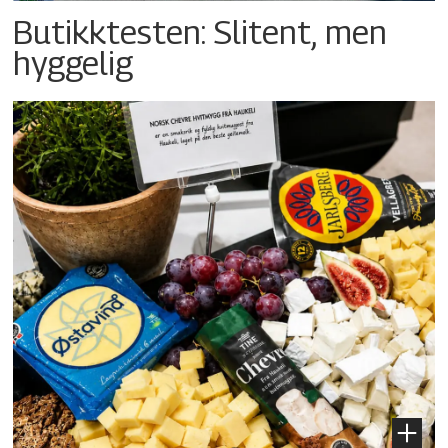
Butikktesten: Slitent, men
hyggelig