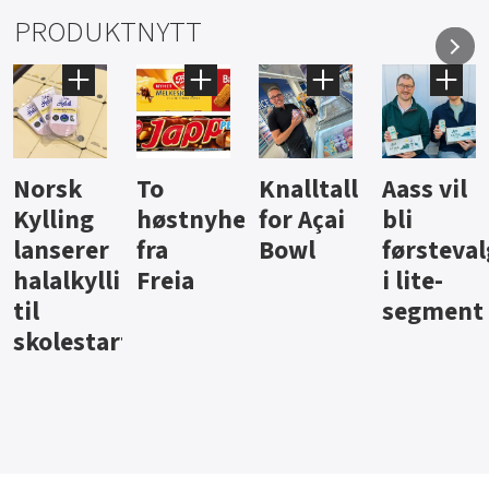
PRODUKTNYTT
Knalltall
Aass vil
Brus og
Hard
ter
for Açai
bli
jus fra
iste fra
Bowl
førstevalg
Berentsen
Hansa
i lite-
segment