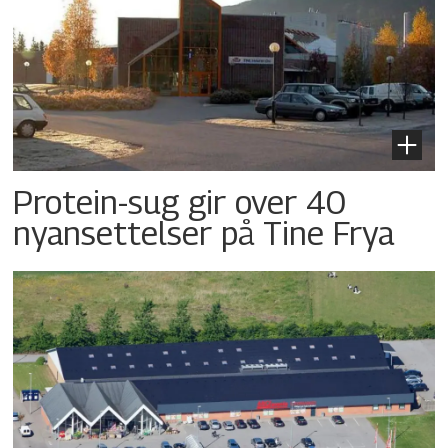
Protein-sug gir over 40
nyansettelser på Tine Frya