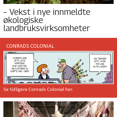
– Vekst i nye innmeldte
økologiske
landbruksvirksomheter
CONRADS COLONIAL
Se tidligere Conrads Colonial her.