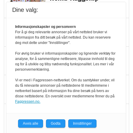
dundrer videre
Dine valg:
Slik opprettholdes
Informasjonskapsler og personvern
For å gi deg relevante annonser på vårt nettsted bruker vi
ølsalget
informasjon fra ditt besøk på vårt nettsted. Du kan reservere
deg mot dette under "Innstillinger".
Færre varer, men fulle
For øvrig bruker vi informasjonskapsler og lignende verktøy for
analyse, for å sammenligne nettlesere, tilpasse innhold til deg
hyller
og for å utvikle og tilby nødvendig funksjonalitet. Les mer i vår
personvernerklæring.
Vi er med i Fagpressen-nettverket. Om du samtykker under, vil
KI lager mat i butikken
du få relevante annonser på nettstedene til medlemmene i
nettverket basert på informasjon fra dine besøk på tvers av
disse nettstedene. En oversikt over medlemmene finner du på
Fagpressen.no.
Q passerte 1 milliard i
Rema i 2025
Avvis alle
Godta
Innstillinger