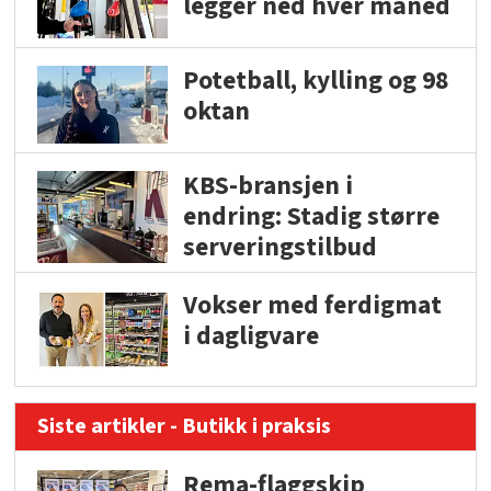
legger ned hver måned
Potetball, kylling og 98
oktan
KBS-bransjen i
endring: Stadig større
serveringstilbud
Vokser med ferdigmat
i dagligvare
Siste artikler - Butikk i praksis
Rema-flaggskip