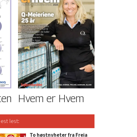
ten
Hvem er Hvem
est lest:
To høstnyheter fra Freia