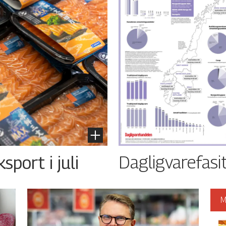
Dagligvarefasi
port i juli
M