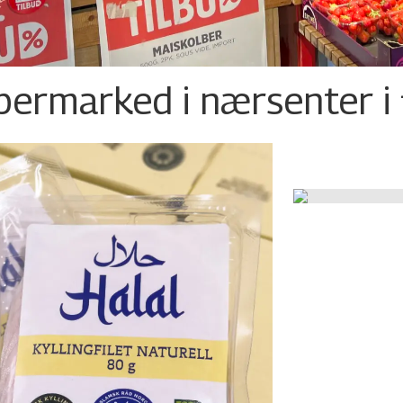
permarked i nærsenter i 