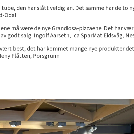
tube, den har slått veldig an. Det samme har de to n
rd-Odal
llene må være de nye Grandiosa-pizzaene. Det har væ
 av godt salg. Ingolf Aarseth, Ica SparMat Eidsvåg, Ne
ar vært best, det har kommet mange nye produkter det s
 Meny Flåtten, Porsgrunn