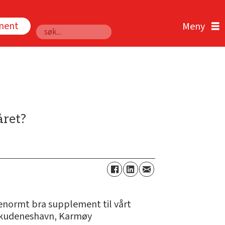
nnent
Søk
året?
t enormt bra supplement til vårt
 Skudeneshavn, Karmøy