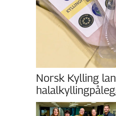
Norsk Kylling la
halalkylling­påleg