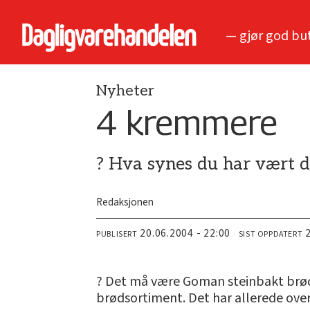
— gjør god bu
Nyheter
4 kremmere
? Hva synes du har vært d
Redaksjonen
20.06.2004 - 22:00
PUBLISERT
SIST OPPDATERT
? Det må være Goman steinbakt brød. D
brødsortiment. Det har allerede ov