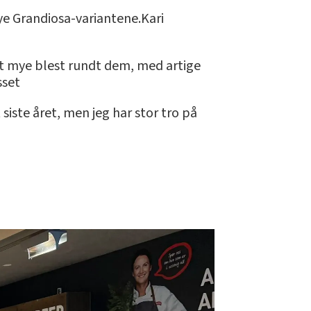
ye Grandiosa-variantene.Kari
rt mye blest rundt dem, med artige
sset
iste året, men jeg har stor tro på