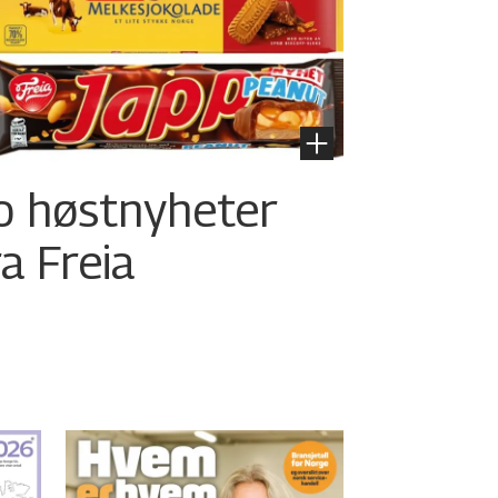
o høstnyheter
ra Freia