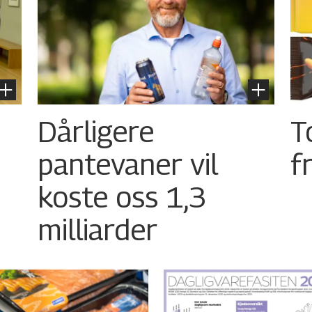
Dårligere
T
pantevaner vil
f
koste oss 1,3
milliarder