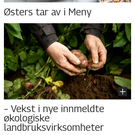
Østers tar av i Meny
– Vekst i nye innmeldte
økologiske
landbruksvirksomheter