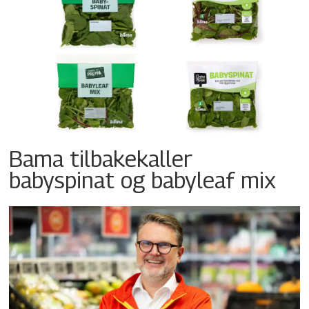
Bama tilbakekaller
babyspinat og babyleaf mix