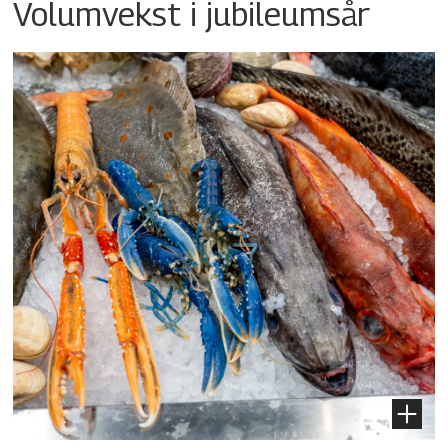
Volumvekst i jubileumsår