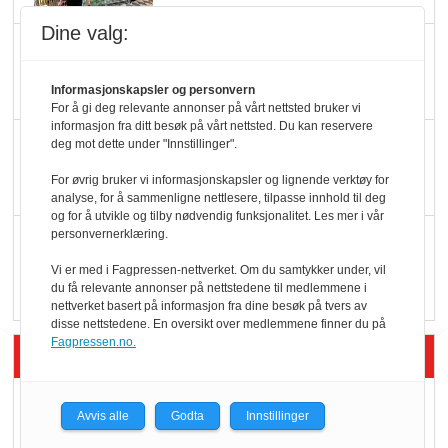
Dine valg:
Færre varer, men fulle
hyller
Informasjonskapsler og personvern
For å gi deg relevante annonser på vårt nettsted bruker vi
informasjon fra ditt besøk på vårt nettsted. Du kan reservere
KI lager mat i butikken
deg mot dette under "Innstillinger".
For øvrig bruker vi informasjonskapsler og lignende verktøy for
analyse, for å sammenligne nettlesere, tilpasse innhold til deg
og for å utvikle og tilby nødvendig funksjonalitet. Les mer i vår
personvernerklæring.
Q passerte 1 milliard i
Rema i 2025
Vi er med i Fagpressen-nettverket. Om du samtykker under, vil
du få relevante annonser på nettstedene til medlemmene i
nettverket basert på informasjon fra dine besøk på tvers av
disse nettstedene. En oversikt over medlemmene finner du på
Fagpressen.no.
Siste artikler - Økologisk
Kolonihagens norske
Avvis alle
Godta
Innstillinger
yoghurt: Trues av