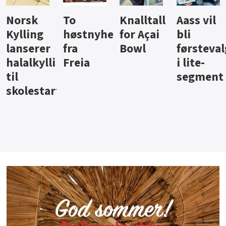
Knalltall
Aass vil
Brus og
Hard
ter
for Açai
bli
jus fra
iste fra
Bowl
førstevalg
Berentsen
Hansa
i lite-
segment