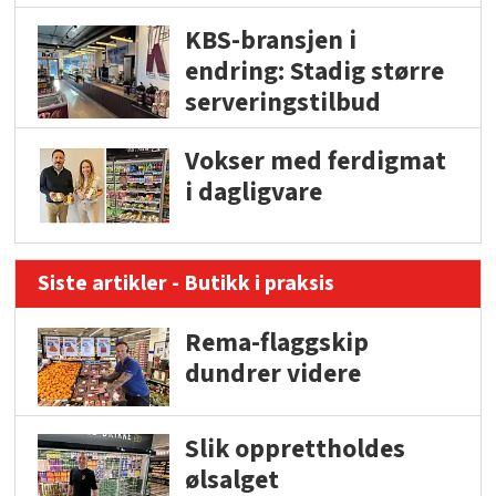
KBS-bransjen i
endring: Stadig større
serveringstilbud
Vokser med ferdigmat
i dagligvare
Siste artikler - Butikk i praksis
Rema-flaggskip
dundrer videre
Slik opprettholdes
ølsalget