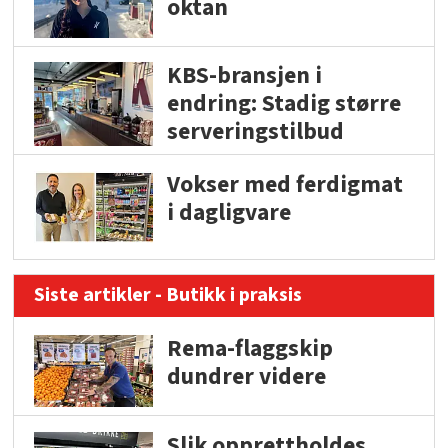
oktan
KBS-bransjen i
endring: Stadig større
serveringstilbud
Vokser med ferdigmat
i dagligvare
Siste artikler - Butikk i praksis
Rema-flaggskip
dundrer videre
Slik opprettholdes