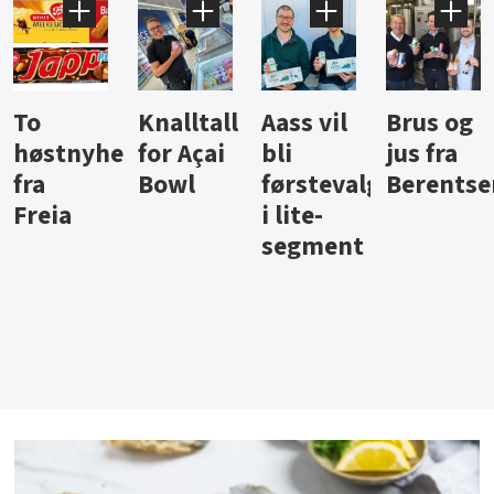
Knalltall
Aass vil
Brus og
Hard
ter
for Açai
bli
jus fra
iste fra
Bowl
førstevalg
Berentsen
Hansa
i lite-
segment