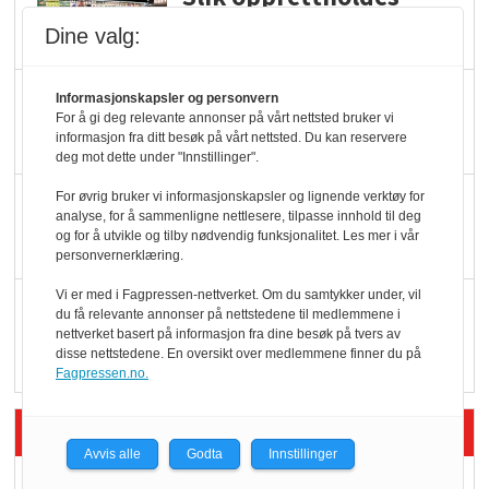
ølsalget
Dine valg:
Færre varer, men fulle
Informasjonskapsler og personvern
For å gi deg relevante annonser på vårt nettsted bruker vi
hyller
informasjon fra ditt besøk på vårt nettsted. Du kan reservere
deg mot dette under "Innstillinger".
KI lager mat i butikken
For øvrig bruker vi informasjonskapsler og lignende verktøy for
analyse, for å sammenligne nettlesere, tilpasse innhold til deg
og for å utvikle og tilby nødvendig funksjonalitet. Les mer i vår
personvernerklæring.
Vi er med i Fagpressen-nettverket. Om du samtykker under, vil
Q passerte 1 milliard i
du få relevante annonser på nettstedene til medlemmene i
Rema i 2025
nettverket basert på informasjon fra dine besøk på tvers av
disse nettstedene. En oversikt over medlemmene finner du på
Fagpressen.no.
Siste artikler - Økologisk
Avvis alle
Godta
Innstillinger