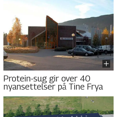
Protein-sug gir over 40
nyansettelser på Tine Frya