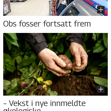
Obs fosser fortsatt frem
– Vekst i nye innmeldte
økologiske