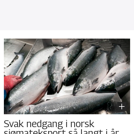
Svak nedgang i norsk
sjømateksport så langt i år