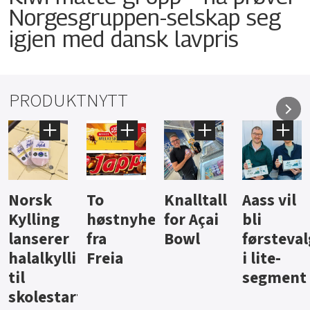
Norgesgruppen-selskap seg
igjen med dansk lavpris
PRODUKTNYTT
Knalltall
Aass vil
Brus og
Hard
ter
for Açai
bli
jus fra
iste fra
Bowl
førstevalg
Berentsen
Hansa
i lite-
segment