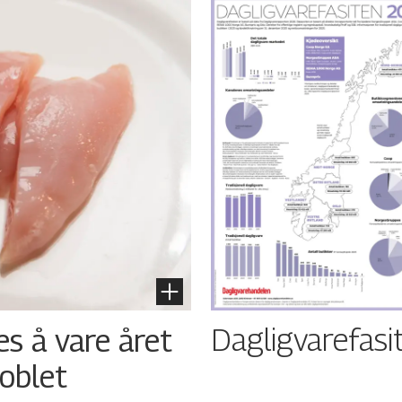
Dagligvarefasi
es å vare året
oblet