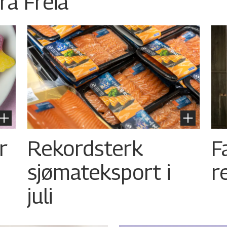
ra Freia
r
Rekordsterk
F
sjømateksport i
r
juli