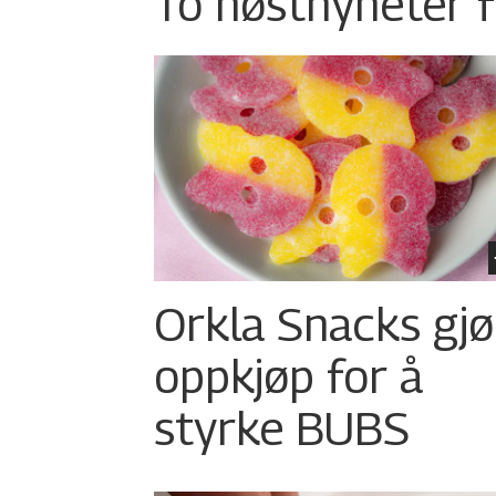
To høstnyheter f
Orkla Snacks gjø
oppkjøp for å
styrke BUBS