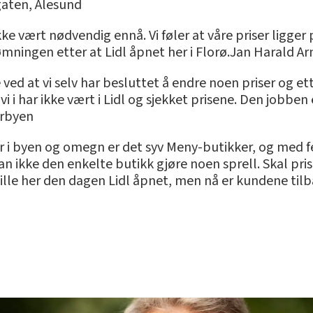
gaten, Ålesund
kke vært nødvendig ennå. Vi føler at våre priser ligger på 
mningen etter at Lidl åpnet her i Florø.Jan Harald Ar
ved at vi selv har besluttet å endre noen priser og et
i i har ikke vært i Lidl og sjekket prisene. Den jobben
erbyen
Her i byen og omegn er det syv Meny-butikker, og med fe
kan ikke den enkelte butikk gjøre noen sprell. Skal p
stille her den dagen Lidl åpnet, men nå er kundene ti