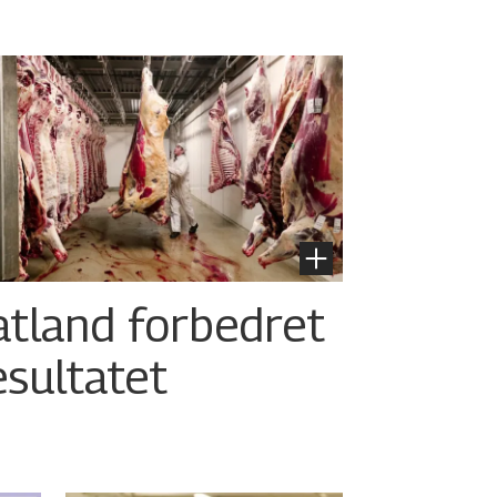
atland forbedret
esultatet