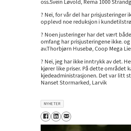
oss.Svein Løvold, Rema 1000 Strand
? Nei, for vår del har prisjusteringer i
opplevd noe reduksjon i kundetilstrø
? Noen justeringer har det vært både 
omfang har prisjusteringene ikke. og v
av.Thorbjørn Husebø, Coop Mega Li
? Nei, jeg har ikke inntrykk av det. 
kjører like priser. På dette området 
kjedeadministrasjonen. Det var litt 
Nanset Stormarked, Larvik
NYHETER