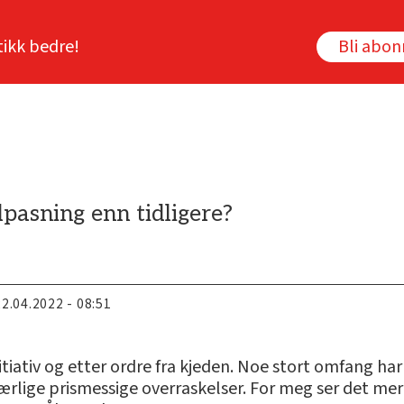
tikk bedre!
Bli abo
lpasning enn tidligere?
22.04.2022 - 08:51
itiativ og etter ordre fra kjeden. Noe stort omfang har
ærlige prismessige overraskelser. For meg ser det mer