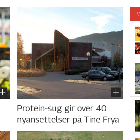
M
s
Protein-sug gir over 40
nyansettelser på Tine Frya