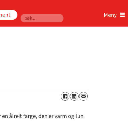
nnent
Søk
 en ålreit farge, den er varm og lun.