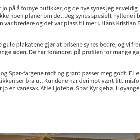
jo på å fornye butikker, og de nye synes jeg er veldi
ikke noen planer om det. Jeg synes spesielt hyllene i 
om var bredere og det var plass til mer i. Hans Kristia
de gule plakatene gjør at prisene synes bedre, og vi f
 lenge siden. De har forandret på profilen for mange 
, og Spar-fargene rødt og grønt passer meg godt. Ellers
utikken ser bra ut. Kundene har derimot vært litt misf
er jo en vanesak. Atle Ljotebø, Spar Kyrkjebø, Høyange