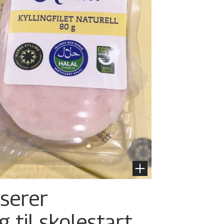
nserer
g til skolestart