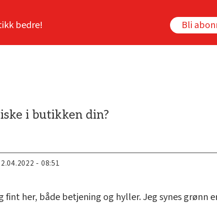
tikk bedre!
Bli abo
ske i butikken din?
22.04.2022 - 08:51
g fint her, både betjening og hyller. Jeg synes grønn er