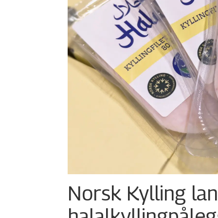
Norsk Kylling la
halalkylling­påleg