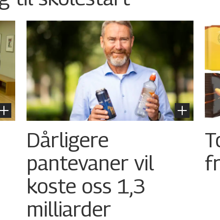
Dårligere
T
pantevaner vil
f
koste oss 1,3
milliarder