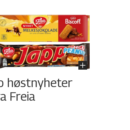
o høstnyheter
ra Freia