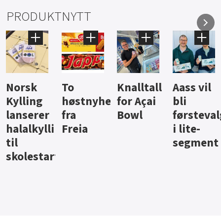
PRODUKTNYTT
Knalltall
Aass vil
Brus og
Hard
ter
for Açai
bli
jus fra
iste fra
Bowl
førstevalg
Berentsen
Hansa
i lite-
segment