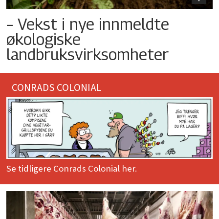
– Vekst i nye innmeldte
økologiske
landbruksvirksomheter
CONRADS COLONIAL
Se tidligere Conrads Colonial her.