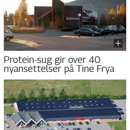
Protein-sug gir over 40
nyansettelser på Tine Frya