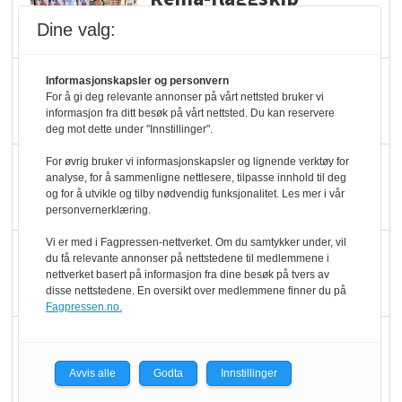
dundrer videre
Dine valg:
Slik opprettholdes
Informasjonskapsler og personvern
For å gi deg relevante annonser på vårt nettsted bruker vi
ølsalget
informasjon fra ditt besøk på vårt nettsted. Du kan reservere
deg mot dette under "Innstillinger".
For øvrig bruker vi informasjonskapsler og lignende verktøy for
Færre varer, men fulle
analyse, for å sammenligne nettlesere, tilpasse innhold til deg
hyller
og for å utvikle og tilby nødvendig funksjonalitet. Les mer i vår
personvernerklæring.
Vi er med i Fagpressen-nettverket. Om du samtykker under, vil
KI lager mat i butikken
du få relevante annonser på nettstedene til medlemmene i
nettverket basert på informasjon fra dine besøk på tvers av
disse nettstedene. En oversikt over medlemmene finner du på
Fagpressen.no.
Q passerte 1 milliard i
Rema i 2025
Avvis alle
Godta
Innstillinger