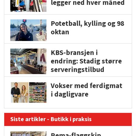
legger ned hver måned
Potetball, kylling og 98
oktan
KBS-bransjen i
endring: Stadig større
serveringstilbud
Vokser med ferdigmat
i dagligvare
Siste artikler - Butikk i praksis
Rema-flaggskip