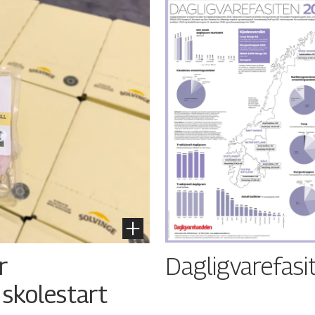
Dagligvarefasi
r
 skolestart