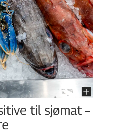
tive til sjømat –
re