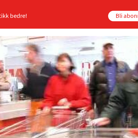
tikk bedre!
Bli abo