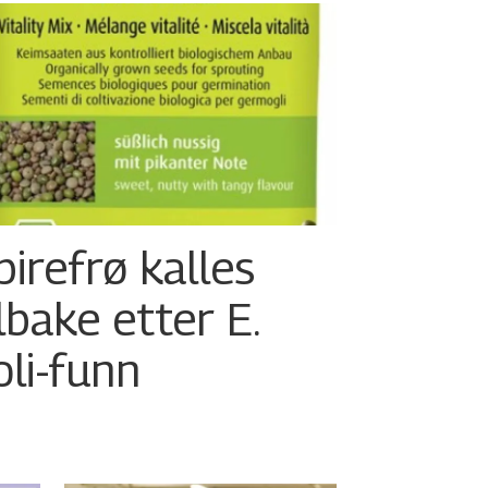
pirefrø kalles
ilbake etter E.
oli-funn