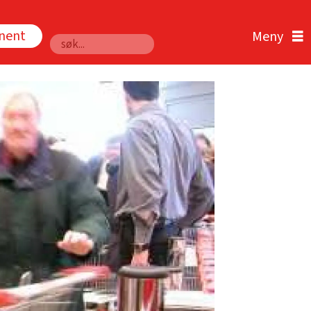
nnent
Søk