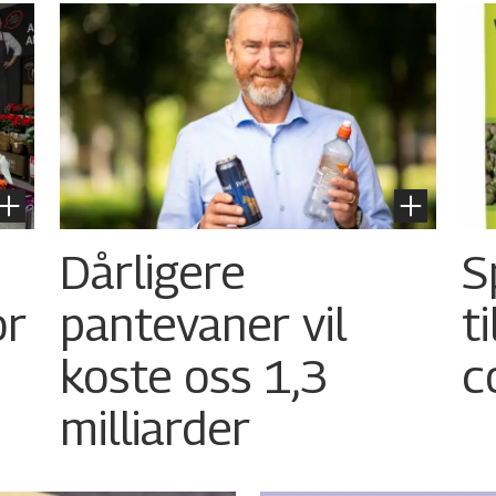
Dårligere
S
or
pantevaner vil
t
koste oss 1,3
c
milliarder