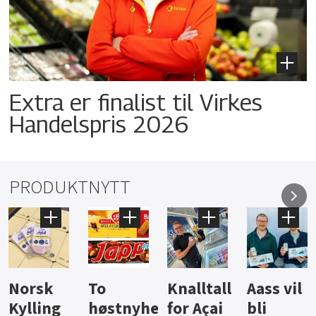
Extra er finalist til Virkes
Handelspris 2026
PRODUKTNYTT
Knalltall
Aass vil
Brus og
Hard
ter
for Açai
bli
jus fra
iste fra