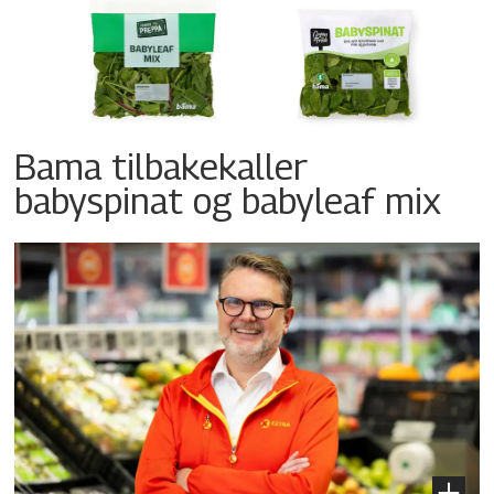
Bama tilbakekaller
babyspinat og babyleaf mix