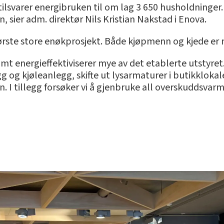
lsvarer energibruken til om lag 3 650 husholdninger. 
 sier adm. direktør Nils Kristian Nakstad i Enova.
 første store enøkprosjekt. Både kjøpmenn og kjede er 
samt energieffektiviserer mye av det etablerte utstyret.
gg og kjøleanlegg, skifte ut lysarmaturer i butikkloka
I tillegg forsøker vi å gjenbruke all overskuddsvarme