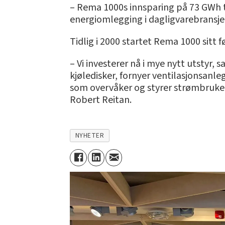
– Rema 1000s innsparing på 73 GWh ti
energiomlegging i dagligvarebransjen,
Tidlig i 2000 startet Rema 1000 sitt
– Vi investerer nå i mye nytt utstyr, 
kjøledisker, fornyer ventilasjonsanle
som overvåker og styrer strømbruken. 
Robert Reitan.
NYHETER