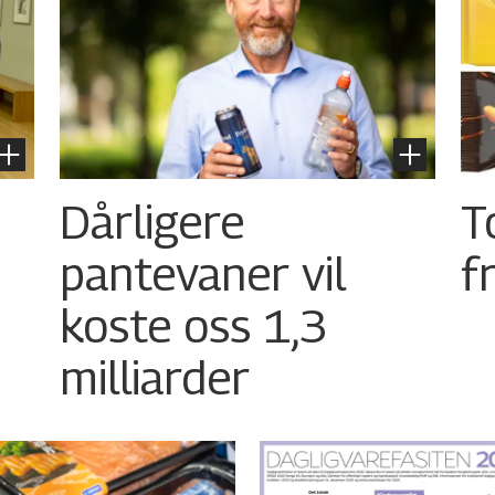
Dårligere
T
pantevaner vil
f
koste oss 1,3
milliarder