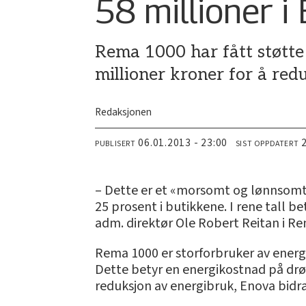
58 millioner i
Rema 1000 har fått støtte
millioner kroner for å re
Redaksjonen
06.01.2013 - 23:00
PUBLISERT
SIST OPPDATERT
– Dette er et «morsomt og lønnsomt»
25 prosent i butikkene. I rene tall b
adm. direktør Ole Robert Reitan i R
Rema 1000 er storforbruker av energi
Dette betyr en energikostnad på drøy
reduksjon av energibruk, Enova bidra