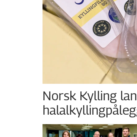
Norsk Kylling la
halalkylling­påleg