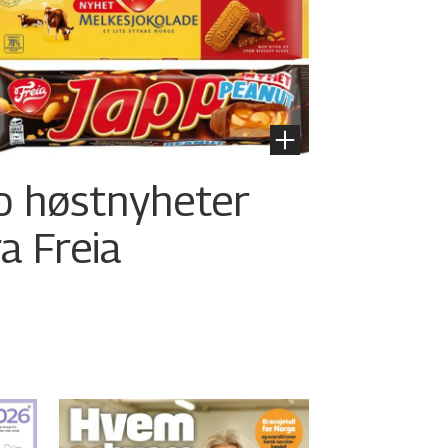
o høstnyheter
ra Freia