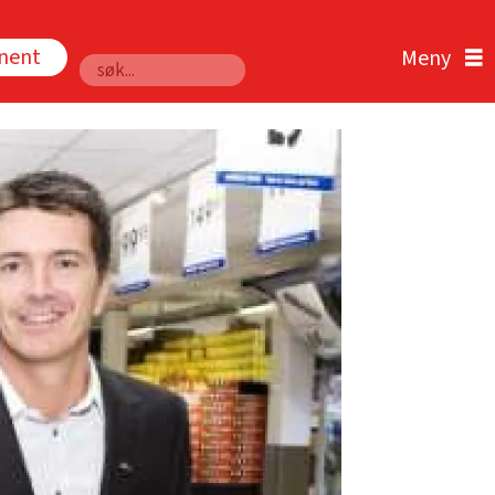
nnent
Søk