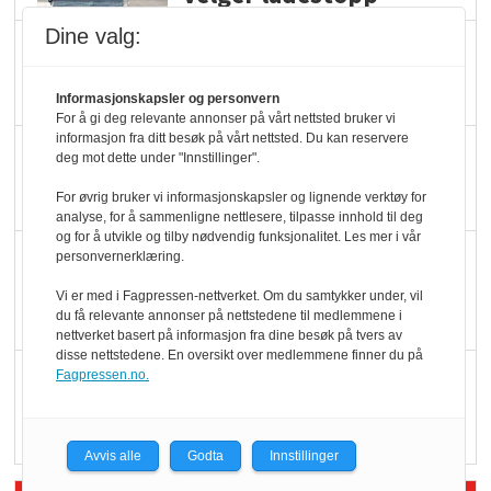
Dine valg:
Ti bensinstasjoner
legger ned hver måned
Informasjonskapsler og personvern
For å gi deg relevante annonser på vårt nettsted bruker vi
informasjon fra ditt besøk på vårt nettsted. Du kan reservere
Potetball, kylling og 98
deg mot dette under "Innstillinger".
oktan
For øvrig bruker vi informasjonskapsler og lignende verktøy for
analyse, for å sammenligne nettlesere, tilpasse innhold til deg
og for å utvikle og tilby nødvendig funksjonalitet. Les mer i vår
KBS-bransjen i
personvernerklæring.
endring: Stadig større
Vi er med i Fagpressen-nettverket. Om du samtykker under, vil
serveringstilbud
du få relevante annonser på nettstedene til medlemmene i
nettverket basert på informasjon fra dine besøk på tvers av
disse nettstedene. En oversikt over medlemmene finner du på
Vokser med ferdigmat
Fagpressen.no.
i dagligvare
Avvis alle
Godta
Innstillinger