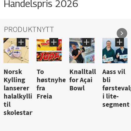
Handelspris 2026
PRODUKTNYTT
Knalltall
Aass vil
Brus og
Hard
ter
for Açai
bli
jus fra
iste fra
Bowl
førstevalg
Berentsen
Hansa
i lite-
segment