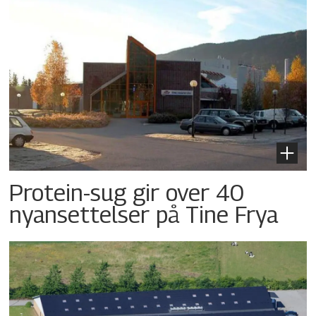
Protein-sug gir over 40
nyansettelser på Tine Frya