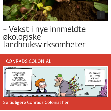
– Vekst i nye innmeldte
økologiske
landbruksvirksomheter
CONRADS COLONIAL
Se tidligere Conrads Colonial her.