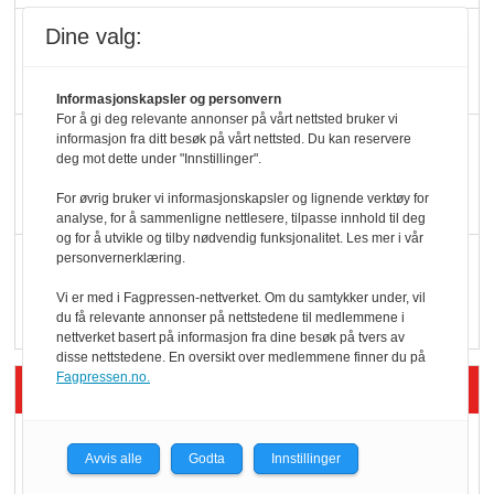
Potetball, kylling og 98
Dine valg:
oktan
Informasjonskapsler og personvern
For å gi deg relevante annonser på vårt nettsted bruker vi
KBS-bransjen i
informasjon fra ditt besøk på vårt nettsted. Du kan reservere
deg mot dette under "Innstillinger".
endring: Stadig større
serveringstilbud
For øvrig bruker vi informasjonskapsler og lignende verktøy for
analyse, for å sammenligne nettlesere, tilpasse innhold til deg
og for å utvikle og tilby nødvendig funksjonalitet. Les mer i vår
Vokser med ferdigmat
personvernerklæring.
i dagligvare
Vi er med i Fagpressen-nettverket. Om du samtykker under, vil
du få relevante annonser på nettstedene til medlemmene i
nettverket basert på informasjon fra dine besøk på tvers av
disse nettstedene. En oversikt over medlemmene finner du på
Fagpressen.no.
Siste artikler - Butikk i praksis
Rema-flaggskip
Avvis alle
Godta
Innstillinger
dundrer videre