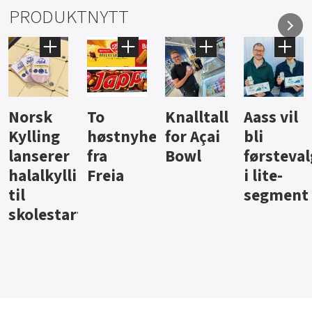
PRODUKTNYTT
Knalltall
Aass vil
Brus og
Hard
ter
for Açai
bli
jus fra
iste fra
Bowl
førstevalg
Berentsen
Hansa
i lite-
segment