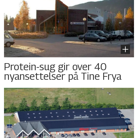
Protein-sug gir over 40
nyansettelser på Tine Frya