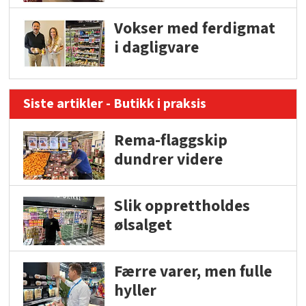
Vokser med ferdigmat
i dagligvare
Siste artikler - Butikk i praksis
Rema-flaggskip
dundrer videre
Slik opprettholdes
ølsalget
Færre varer, men fulle
hyller