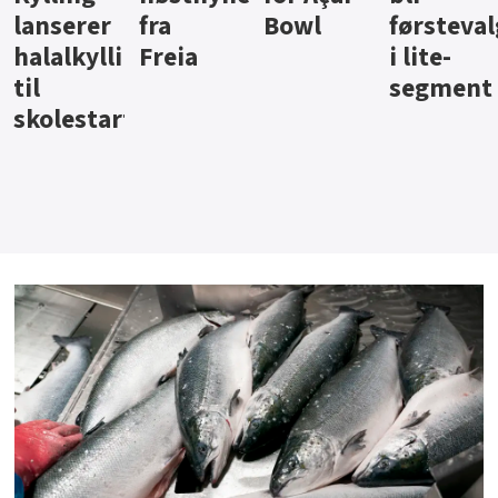
Bowl
førstevalg
Berentsen
Hansa
i lite-
segment