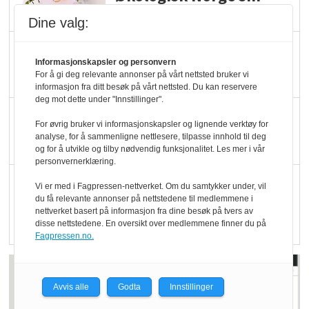
hederspris
Dine valg:
Blir enklere å velge
Informasjonskapsler og personvern
økologisk i butikkhylla
For å gi deg relevante annonser på vårt nettsted bruker vi
informasjon fra ditt besøk på vårt nettsted. Du kan reservere
deg mot dette under "Innstillinger".
Kolonihagen sliter
For øvrig bruker vi informasjonskapsler og lignende verktøy for
med å få tak i nok melk
analyse, for å sammenligne nettlesere, tilpasse innhold til deg
og for å utvikle og tilby nødvendig funksjonalitet. Les mer i vår
personvernerklæring.
Rapport: Økokundene
Vi er med i Fagpressen-nettverket. Om du samtykker under, vil
er klare! Er markedet
du få relevante annonser på nettstedene til medlemmene i
nettverket basert på informasjon fra dine besøk på tvers av
det?
disse nettstedene. En oversikt over medlemmene finner du på
Fagpressen.no.
Avvis alle
Godta
Innstillinger