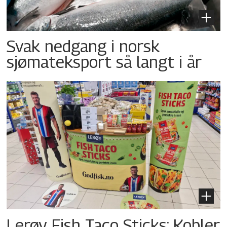
Svak nedgang i norsk
sjømateksport så langt i år
Lerøy Fish Taco Sticks: Kobler