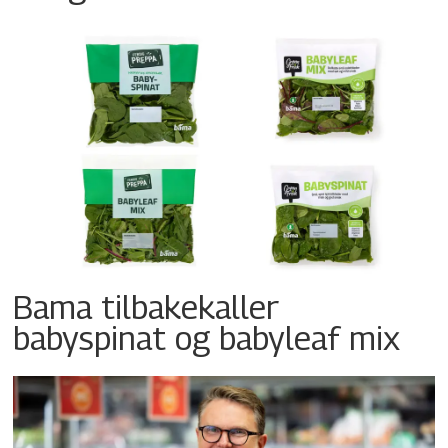
Bama tilbakekaller
babyspinat og babyleaf mix