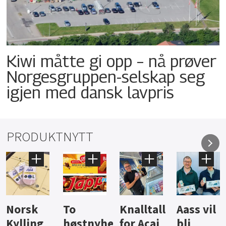
Kiwi måtte gi opp – nå prøver
Norgesgruppen-selskap seg
igjen med dansk lavpris
PRODUKTNYTT
Knalltall
Aass vil
Brus og
Hard
ter
for Açai
bli
jus fra
iste fra