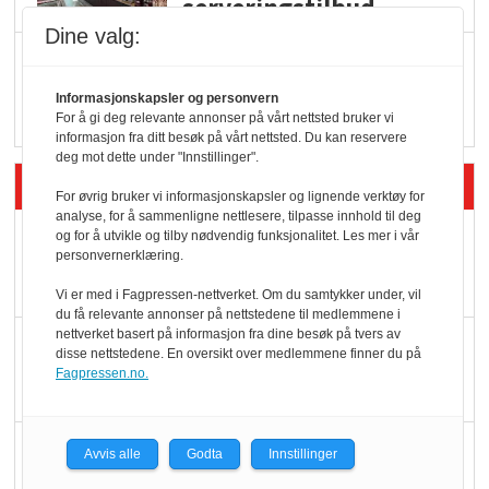
serveringstilbud
Dine valg:
Vokser med ferdigmat
i dagligvare
Informasjonskapsler og personvern
For å gi deg relevante annonser på vårt nettsted bruker vi
informasjon fra ditt besøk på vårt nettsted. Du kan reservere
deg mot dette under "Innstillinger".
Siste artikler - Butikk i praksis
For øvrig bruker vi informasjonskapsler og lignende verktøy for
analyse, for å sammenligne nettlesere, tilpasse innhold til deg
Rema-flaggskip
og for å utvikle og tilby nødvendig funksjonalitet. Les mer i vår
personvernerklæring.
dundrer videre
Vi er med i Fagpressen-nettverket. Om du samtykker under, vil
du få relevante annonser på nettstedene til medlemmene i
nettverket basert på informasjon fra dine besøk på tvers av
Slik opprettholdes
disse nettstedene. En oversikt over medlemmene finner du på
ølsalget
Fagpressen.no.
Færre varer, men fulle
Avvis alle
Godta
Innstillinger
hyller