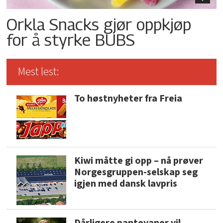
Orkla Snacks gjør oppkjøp
for å styrke BUBS
Mest lest:
To høstnyheter fra Freia
Kiwi måtte gi opp – nå prøver
Norgesgruppen-selskap seg
igjen med dansk lavpris
Dårligere pantevaner vil