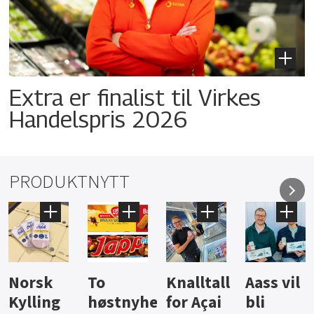
Extra er finalist til Virkes
Handelspris 2026
PRODUKTNYTT
Knalltall
Aass vil
Brus og
H
stnyheter
for Açai
bli
jus fra
is