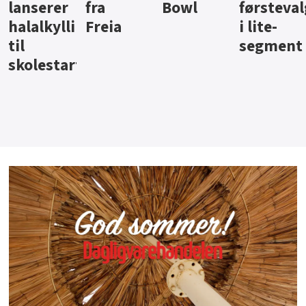
a
Bowl
førstevalg
Berentsen
H
pålegg
eia
i lite-
segment