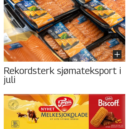
Rekordsterk sjømateksport i
juli