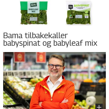
Bama tilbakekaller
babyspinat og babyleaf mix