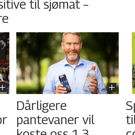
tive til sjømat –
re
Dårligere
S
or
pantevaner vil
t
koste oss 1,3
c