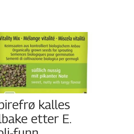
pirefrø kalles
ilbake etter E.
oli-funn