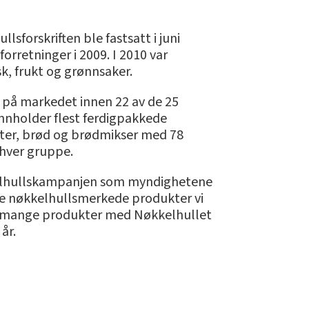
forskriften ble fastsatt i juni
rretninger i 2009. I 2010 var
sk, frukt og grønnsaker.
 på markedet innen 22 av de 25
nholder flest ferdigpakkede
kter, brød og brødmikser med 78
hver gruppe.
kkelhullskampanjen som myndighetene
ere nøkkelhullsmerkede produkter vi
 like mange produkter med Nøkkelhullet
år.