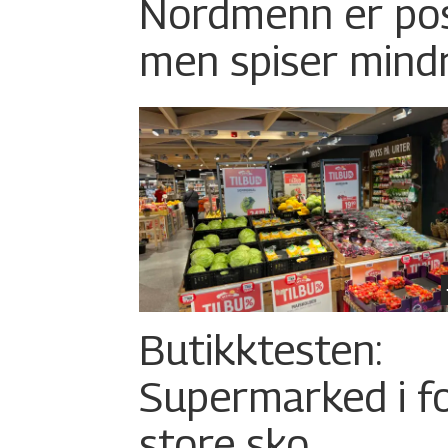
Nordmenn er posi
men spiser mind
Butikktesten:
Supermarked i f
store sko