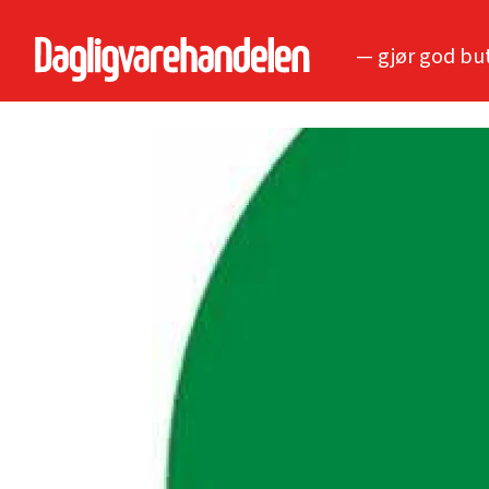
— gjør god bu