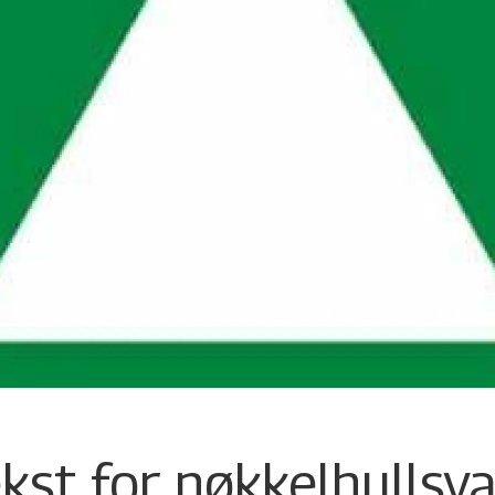
kst for nøkkelhullsva