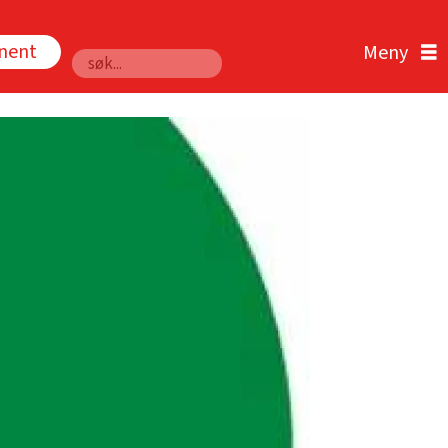
nnent
Søk