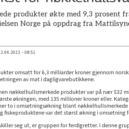
ede produkter økte med 9,3 prosent fra
ielsen Norge på oppdrag fra Mattilsyn
22.04.2022 - 08:51
kter omsatt for 6,3 milliarder kroner gjennom norske
setningen av mat i dagligvarebutikkene.
en nøkkelhullsmerkede produkter var på nær 532 milli
tørste økningen, med 135 millioner kroner eller. Kate
r to i omsetningsøkning blant nøkkelhullsmerkede 
og fiskeproduktene var det størst økning i omsetning 
ller seg ut, er gruppen for ferdigretter. I denne gr