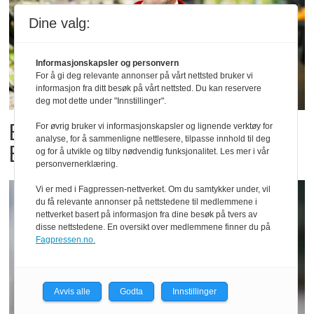
Dine valg:
Informasjonskapsler og personvern
For å gi deg relevante annonser på vårt nettsted bruker vi
informasjon fra ditt besøk på vårt nettsted. Du kan reservere
deg mot dette under "Innstillinger".
Billigbonanza da Norge slo
For øvrig bruker vi informasjonskapsler og lignende verktøy for
analyse, for å sammenligne nettlesere, tilpasse innhold til deg
Elfenbenkysten
og for å utvikle og tilby nødvendig funksjonalitet. Les mer i vår
personvernerklæring.
Vi er med i Fagpressen-nettverket. Om du samtykker under, vil
du få relevante annonser på nettstedene til medlemmene i
nettverket basert på informasjon fra dine besøk på tvers av
disse nettstedene. En oversikt over medlemmene finner du på
Fagpressen.no.
Avvis alle
Godta
Innstillinger