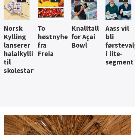
Knalltall
Aass vil
Brus og
Hard
ter
for Açai
bli
jus fra
iste fra
Bowl
førstevalg
Berentsen
Hansa
i lite-
segment