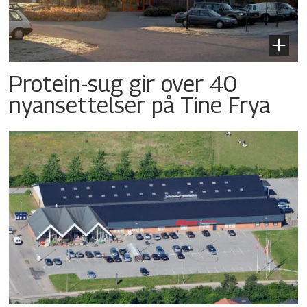
Protein-sug gir over 40
nyansettelser på Tine Frya