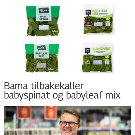
Bama tilbakekaller
babyspinat og babyleaf mix