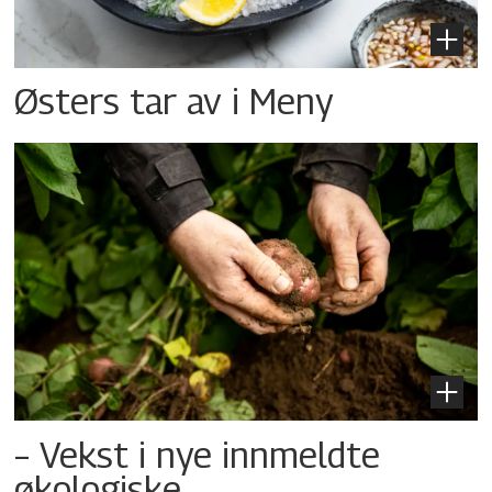
Østers tar av i Meny
– Vekst i nye innmeldte
økologiske