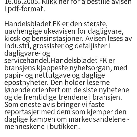
16.06.2005. Klikk her for å bestille avisen
i pdf-format.
Handelsbladet FK er den største,
uavhengige ukeavisen for dagligvare,
kiosk og bensinstasjoner. Avisen leses av
industri, grossister og detaljister i
dagligvare- og
servicehandel.Handelsbladet FK er
bransjens kjappeste nyhetsorgan, med
papir- og nettutgave og daglige
epostnyheter. Den holder leserne
løpende orientert om de siste nyhetene
og de fremtidige trendene i bransjen.
Som eneste avis bringer vi faste
reportasjer med dem som kjemper den
daglige kampen om markedsandelene -
menneskene i butikken.