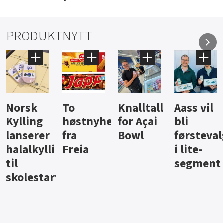
PRODUKTNYTT
Knalltall
Aass vil
Brus og
Hard
ter
for Açai
bli
jus fra
iste fra
Bowl
førstevalg
Berentsen
Hansa
i lite-
segment