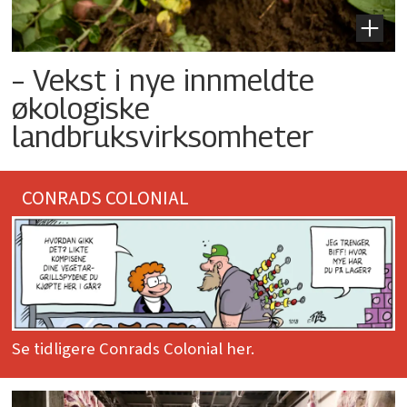
– Vekst i nye innmeldte
økologiske
landbruksvirksomheter
CONRADS COLONIAL
Se tidligere Conrads Colonial her.