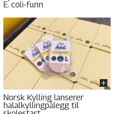
E. coli-funn
Norsk Kylling lanserer
halalkyllingpålegg til
skolestart