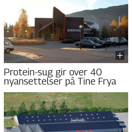
Protein-sug gir over 40
nyansettelser på Tine Frya