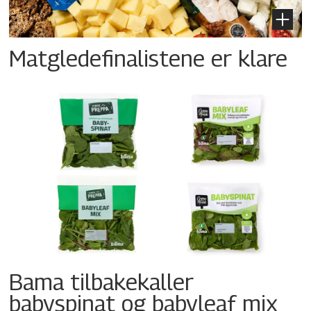
Matgledefinalistene er klare
Bama tilbakekaller
babyspinat og babyleaf mix