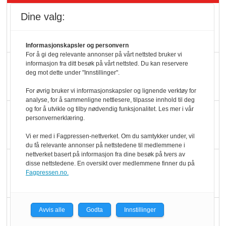
Rema-flaggskip
Dine valg:
dundrer videre
Informasjonskapsler og personvern
For å gi deg relevante annonser på vårt nettsted bruker vi
Slik opprettholdes
informasjon fra ditt besøk på vårt nettsted. Du kan reservere
deg mot dette under "Innstillinger".
ølsalget
For øvrig bruker vi informasjonskapsler og lignende verktøy for
analyse, for å sammenligne nettlesere, tilpasse innhold til deg
og for å utvikle og tilby nødvendig funksjonalitet. Les mer i vår
Færre varer, men fulle
personvernerklæring.
hyller
Vi er med i Fagpressen-nettverket. Om du samtykker under, vil
du få relevante annonser på nettstedene til medlemmene i
nettverket basert på informasjon fra dine besøk på tvers av
KI lager mat i butikken
disse nettstedene. En oversikt over medlemmene finner du på
Fagpressen.no.
Q passerte 1 milliard i
Avvis alle
Godta
Innstillinger