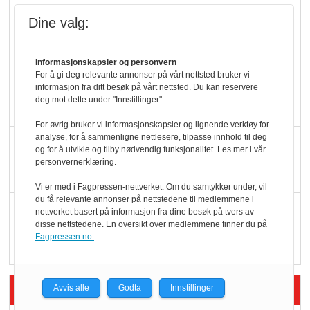
Slik opprettholdes
Dine valg:
ølsalget
Informasjonskapsler og personvern
Færre varer, men fulle
For å gi deg relevante annonser på vårt nettsted bruker vi
informasjon fra ditt besøk på vårt nettsted. Du kan reservere
hyller
deg mot dette under "Innstillinger".
For øvrig bruker vi informasjonskapsler og lignende verktøy for
analyse, for å sammenligne nettlesere, tilpasse innhold til deg
KI lager mat i butikken
og for å utvikle og tilby nødvendig funksjonalitet. Les mer i vår
personvernerklæring.
Vi er med i Fagpressen-nettverket. Om du samtykker under, vil
du få relevante annonser på nettstedene til medlemmene i
Q passerte 1 milliard i
nettverket basert på informasjon fra dine besøk på tvers av
disse nettstedene. En oversikt over medlemmene finner du på
Rema i 2025
Fagpressen.no.
Siste artikler - Økologisk
Avvis alle
Godta
Innstillinger