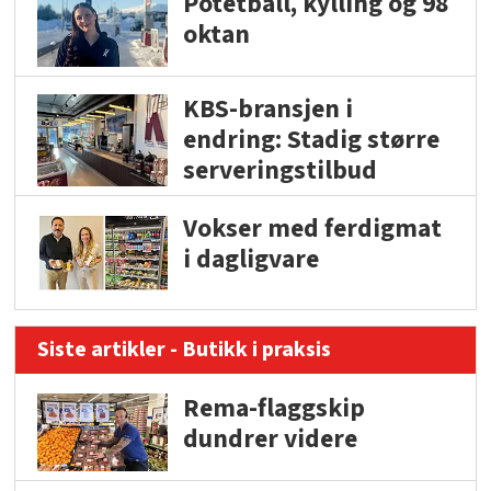
Potetball, kylling og 98
oktan
KBS-bransjen i
endring: Stadig større
serveringstilbud
Vokser med ferdigmat
i dagligvare
Siste artikler - Butikk i praksis
Rema-flaggskip
dundrer videre