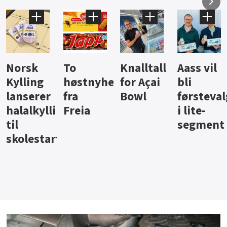
Knalltall
Aass vil
Brus og
Hard
ter
for Açai
bli
jus fra
iste fra
Bowl
førstevalg
Berentsen
Hansa
i lite-
segment