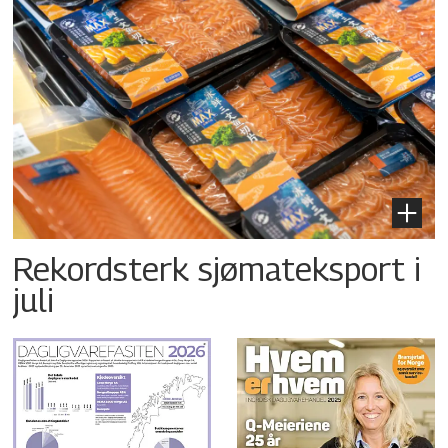
Rekordsterk sjømateksport i
juli