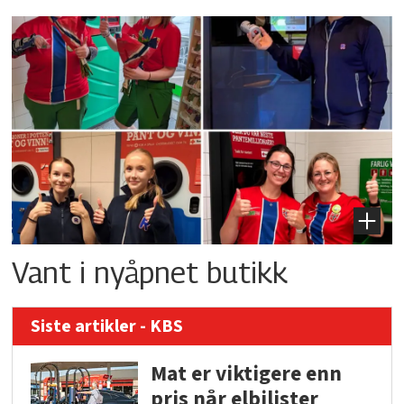
Vant i nyåpnet butikk
Siste artikler - KBS
Mat er viktigere enn
pris når elbilister