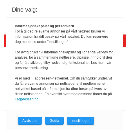
Q passerte 1 milliard i
Dine valg:
Rema i 2025
Informasjonskapsler og personvern
For å gi deg relevante annonser på vårt nettsted bruker vi
informasjon fra ditt besøk på vårt nettsted. Du kan reservere
Siste artikler - Økologisk
deg mot dette under "Innstillinger".
For øvrig bruker vi informasjonskapsler og lignende verktøy for
Kolonihagens norske
analyse, for å sammenligne nettlesere, tilpasse innhold til deg
yoghurt: Trues av
og for å utvikle og tilby nødvendig funksjonalitet. Les mer i vår
personvernerklæring.
melkemangel
Vi er med i Fagpressen-nettverket. Om du samtykker under, vil
du få relevante annonser på nettstedene til medlemmene i
Marit Kolby vant
nettverket basert på informasjon fra dine besøk på tvers av
Økologisk Norge sin
disse nettstedene. En oversikt over medlemmene finner du på
Fagpressen.no.
hederspris
Blir enklere å velge
Avvis alle
Godta
Innstillinger
økologisk i butikkhylla