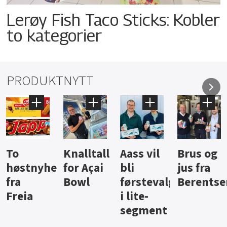
Lerøy Fish Taco Sticks: Kobler
to kategorier
PRODUKTNYTT
Knalltall
Aass vil
Brus og
Hard
ter
for Açai
bli
jus fra
iste fra
Bowl
førstevalg
Berentsen
Hansa
i lite-
segment