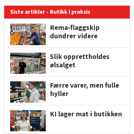
Siste artikler - Butikk i praksis
Rema-flaggskip
dundrer videre
Slik opprettholdes
ølsalget
Færre varer, men fulle
hyller
KI lager mat i butikken