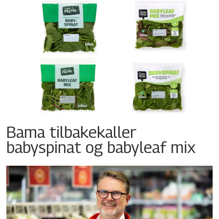
Bama tilbakekaller
babyspinat og babyleaf mix