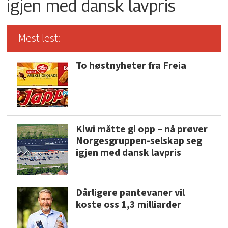
igjen med dansk lavpris
Mest lest:
To høstnyheter fra Freia
Kiwi måtte gi opp – nå prøver
Norgesgruppen-selskap seg
igjen med dansk lavpris
Dårligere pantevaner vil
koste oss 1,3 milliarder