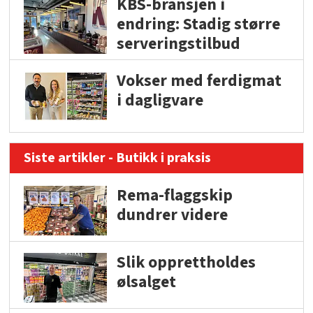
KBS-bransjen i
endring: Stadig større
serveringstilbud
Vokser med ferdigmat
i dagligvare
Siste artikler - Butikk i praksis
Rema-flaggskip
dundrer videre
Slik opprettholdes
ølsalget