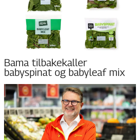
Bama tilbakekaller
babyspinat og babyleaf mix