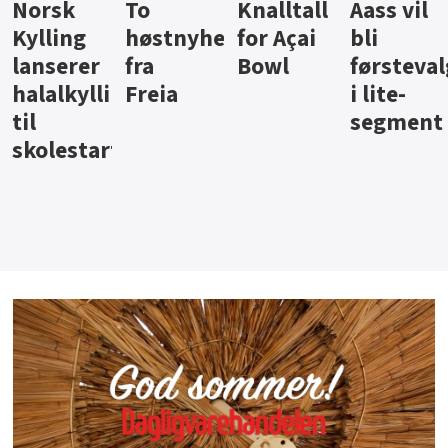
Knalltall
Aass vil
Brus og
Hard
ter
for Açai
bli
jus fra
iste fra
Bowl
førstevalg
Berentsen
Hansa
i lite-
segment