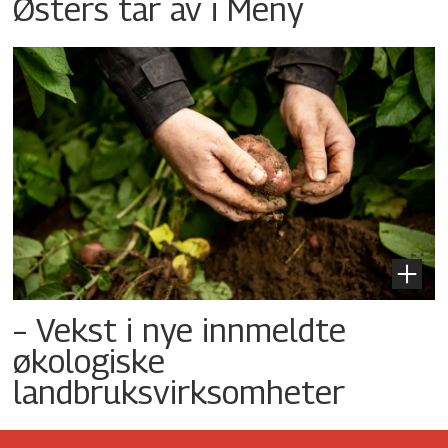
Østers tar av i Meny
– Vekst i nye innmeldte
økologiske
landbruksvirksomheter