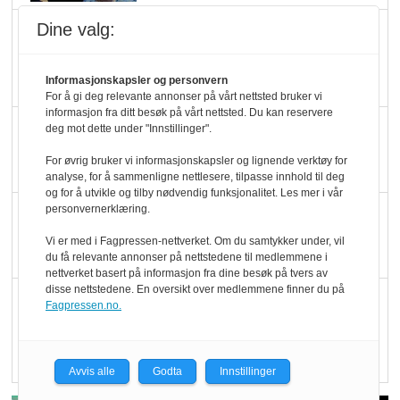
Dine valg:
Marit Kolby vant
Økologisk Norge sin
hederspris
Informasjonskapsler og personvern
For å gi deg relevante annonser på vårt nettsted bruker vi
informasjon fra ditt besøk på vårt nettsted. Du kan reservere
Blir enklere å velge
deg mot dette under "Innstillinger".
økologisk i butikkhylla
For øvrig bruker vi informasjonskapsler og lignende verktøy for
analyse, for å sammenligne nettlesere, tilpasse innhold til deg
og for å utvikle og tilby nødvendig funksjonalitet. Les mer i vår
personvernerklæring.
Kolonihagen sliter
med å få tak i nok melk
Vi er med i Fagpressen-nettverket. Om du samtykker under, vil
du få relevante annonser på nettstedene til medlemmene i
nettverket basert på informasjon fra dine besøk på tvers av
disse nettstedene. En oversikt over medlemmene finner du på
Rapport: Økokundene
Fagpressen.no.
er klare! Er markedet
det?
Avvis alle
Godta
Innstillinger