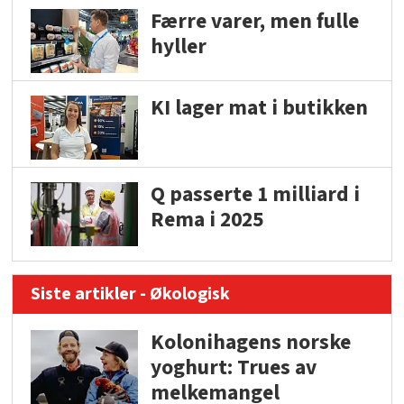
Færre varer, men fulle
hyller
KI lager mat i butikken
Q passerte 1 milliard i
Rema i 2025
Siste artikler - Økologisk
Kolonihagens norske
yoghurt: Trues av
melkemangel