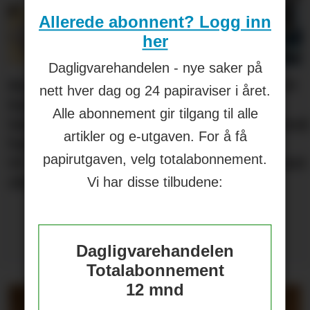
Allerede abonnent? Logg inn
her
Dagligvarehandelen - nye saker på
Knalltall
Aass vil
Brus og
Hard
nett hver dag og 24 papiraviser i året.
ter
for Açai
bli
jus fra
iste fra
Alle abonnement gir tilgang til alle
Bowl
førstevalg
Berentsen
Hansa
artikler og e-utgaven. For å få
i lite-
segment
papirutgaven, velg totalabonnement.
Vi har disse tilbudene:
Dagligvarehandelen
Totalabonnement
12 mnd