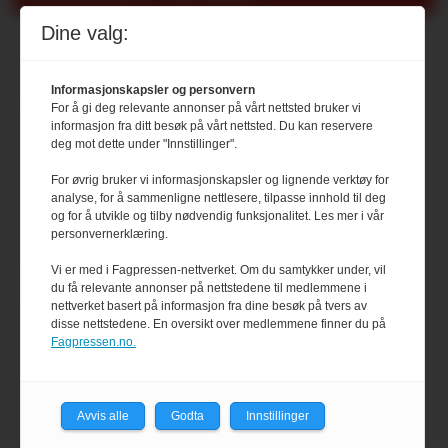
Dine valg:
Kolonihagens norske
yoghurt: Trues av
Informasjonskapsler og personvern
melkemangel
For å gi deg relevante annonser på vårt nettsted bruker vi
informasjon fra ditt besøk på vårt nettsted. Du kan reservere
deg mot dette under "Innstillinger".
Marit Kolby vant
Økologisk Norge sin
For øvrig bruker vi informasjonskapsler og lignende verktøy for
analyse, for å sammenligne nettlesere, tilpasse innhold til deg
hederspris
og for å utvikle og tilby nødvendig funksjonalitet. Les mer i vår
personvernerklæring.
Blir enklere å velge
Vi er med i Fagpressen-nettverket. Om du samtykker under, vil
økologisk i butikkhylla
du få relevante annonser på nettstedene til medlemmene i
nettverket basert på informasjon fra dine besøk på tvers av
disse nettstedene. En oversikt over medlemmene finner du på
Fagpressen.no.
Kolonihagen sliter
med å få tak i nok melk
Avvis alle
Godta
Innstillinger