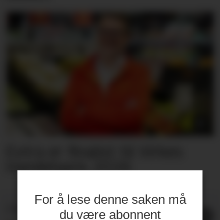
Extra er finalist til Virkes
Handelspris 2026
For å lese denne saken må
PRODUKTNYTT
du være abonnent