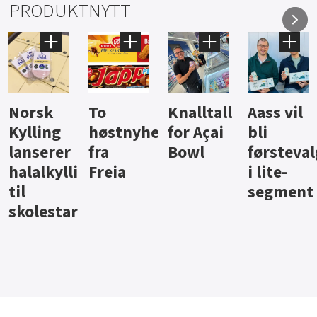
PRODUKTNYTT
Knalltall
Aass vil
Brus og
Hard
ter
for Açai
bli
jus fra
iste fra
Bowl
førstevalg
Berentsen
Hansa
i lite-
segment