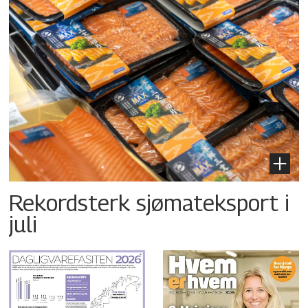
Rekordsterk sjømateksport i
juli