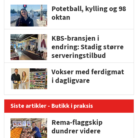
Potetball, kylling og 98
oktan
KBS-bransjen i
endring: Stadig større
serveringstilbud
Vokser med ferdigmat
i dagligvare
Siste artikler - Butikk i praksis
Rema-flaggskip
dundrer videre