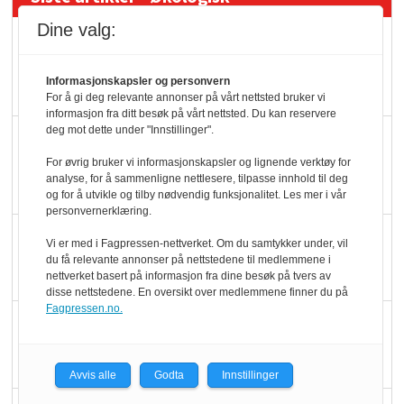
Dine valg:
Kolonihagens norske
yoghurt: Trues av
Informasjonskapsler og personvern
melkemangel
For å gi deg relevante annonser på vårt nettsted bruker vi
informasjon fra ditt besøk på vårt nettsted. Du kan reservere
deg mot dette under "Innstillinger".
Marit Kolby vant
Økologisk Norge sin
For øvrig bruker vi informasjonskapsler og lignende verktøy for
analyse, for å sammenligne nettlesere, tilpasse innhold til deg
hederspris
og for å utvikle og tilby nødvendig funksjonalitet. Les mer i vår
personvernerklæring.
Blir enklere å velge
Vi er med i Fagpressen-nettverket. Om du samtykker under, vil
økologisk i butikkhylla
du få relevante annonser på nettstedene til medlemmene i
nettverket basert på informasjon fra dine besøk på tvers av
disse nettstedene. En oversikt over medlemmene finner du på
Fagpressen.no.
Kolonihagen sliter
med å få tak i nok melk
Avvis alle
Godta
Innstillinger