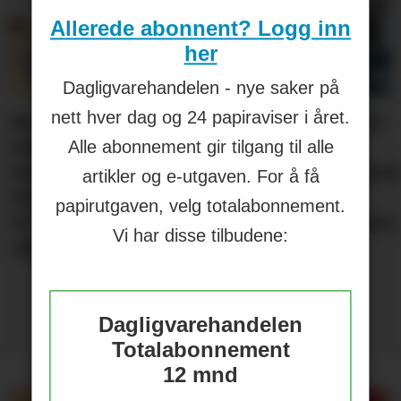
Allerede abonnent? Logg inn
her
Dagligvarehandelen - nye saker på
Knalltall
Aass vil
Brus og
Hard
nett hver dag og 24 papiraviser i året.
ter
for Açai
bli
jus fra
iste fra
Alle abonnement gir tilgang til alle
Bowl
førstevalg
Berentsen
Hansa
artikler og e-utgaven. For å få
i lite-
papirutgaven, velg totalabonnement.
segment
Vi har disse tilbudene:
Dagligvarehandelen
Totalabonnement
12 mnd