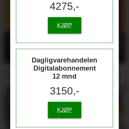
4275,-
KJØP
Dagligvarehandelen
Digitalabonnement
To høstnyheter fra Freia
12 mnd
3150,-
KJØP