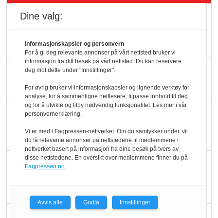
Dine valg:
Mat er viktigere enn
pris når elbilister
velger ladestopp
Informasjonskapsler og personvern
For å gi deg relevante annonser på vårt nettsted bruker vi
informasjon fra ditt besøk på vårt nettsted. Du kan reservere
Ti bensinstasjoner
deg mot dette under "Innstillinger".
legger ned hver måned
For øvrig bruker vi informasjonskapsler og lignende verktøy for
analyse, for å sammenligne nettlesere, tilpasse innhold til deg
og for å utvikle og tilby nødvendig funksjonalitet. Les mer i vår
personvernerklæring.
Potetball, kylling og 98
oktan
Vi er med i Fagpressen-nettverket. Om du samtykker under, vil
du få relevante annonser på nettstedene til medlemmene i
nettverket basert på informasjon fra dine besøk på tvers av
disse nettstedene. En oversikt over medlemmene finner du på
KBS-bransjen i
Fagpressen.no.
endring: Stadig større
serveringstilbud
Avvis alle
Godta
Innstillinger