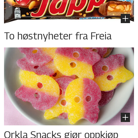
To høstnyheter fra Freia
Orkla Snacks gjør oppkjøp