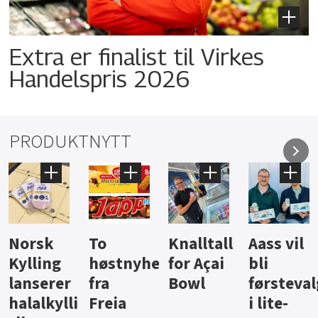
Extra er finalist til Virkes
Handelspris 2026
PRODUKTNYTT
Knalltall
Aass vil
Brus og
Hard
ter
for Açai
bli
jus fra
iste fra
Bowl
førstevalg
Berentsen
Hansa
i lite-