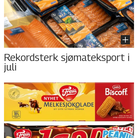
Rekordsterk sjømateksport i
juli