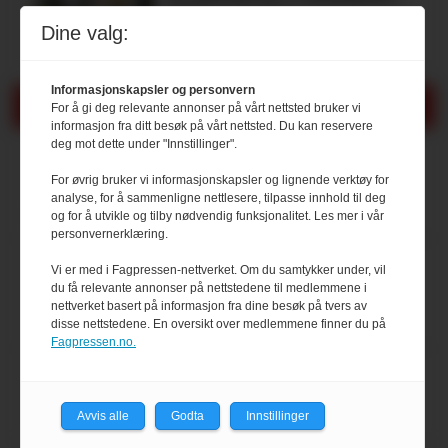
Rema i 2025
Dine valg:
Informasjonskapsler og personvern
Siste artikler - Økologisk
For å gi deg relevante annonser på vårt nettsted bruker vi
informasjon fra ditt besøk på vårt nettsted. Du kan reservere
deg mot dette under "Innstillinger".
Kolonihagens norske
yoghurt: Trues av
For øvrig bruker vi informasjonskapsler og lignende verktøy for
analyse, for å sammenligne nettlesere, tilpasse innhold til deg
melkemangel
og for å utvikle og tilby nødvendig funksjonalitet. Les mer i vår
personvernerklæring.
Marit Kolby vant
Vi er med i Fagpressen-nettverket. Om du samtykker under, vil
Økologisk Norge sin
du få relevante annonser på nettstedene til medlemmene i
nettverket basert på informasjon fra dine besøk på tvers av
hederspris
disse nettstedene. En oversikt over medlemmene finner du på
Fagpressen.no.
Blir enklere å velge
økologisk i butikkhylla
Avvis alle
Godta
Innstillinger