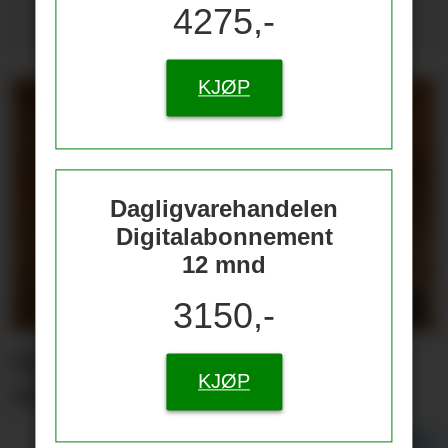
4275,-
KJØP
Dagligvarehandelen
Digitalabonnement
12 mnd
3150,-
Nyhetsbrevet tar
KJØP
sommerferie