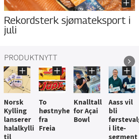
Rekordsterk sjømateksport i
juli
PRODUKTNYTT
Knalltall
Aass vil
Brus og
Hard
ter
for Açai
bli
jus fra
iste fra
Bowl
førstevalg
Berentsen
Hansa
i lite-
segment