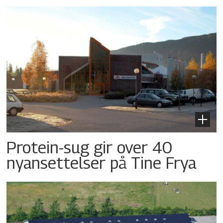
Protein-sug gir over 40
nyansettelser på Tine Frya