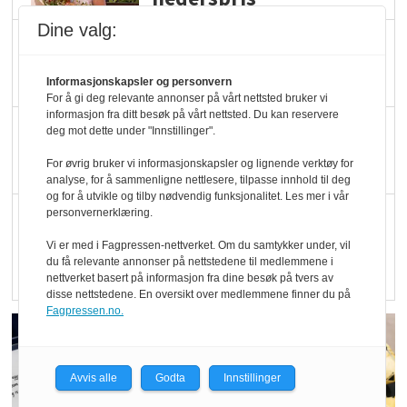
Dine valg:
Blir enklere å velge
økologisk i butikkhylla
Informasjonskapsler og personvern
For å gi deg relevante annonser på vårt nettsted bruker vi
informasjon fra ditt besøk på vårt nettsted. Du kan reservere
Kolonihagen sliter
deg mot dette under "Innstillinger".
med å få tak i nok melk
For øvrig bruker vi informasjonskapsler og lignende verktøy for
analyse, for å sammenligne nettlesere, tilpasse innhold til deg
og for å utvikle og tilby nødvendig funksjonalitet. Les mer i vår
Rapport: Økokundene
personvernerklæring.
er klare! Er markedet
Vi er med i Fagpressen-nettverket. Om du samtykker under, vil
du få relevante annonser på nettstedene til medlemmene i
det?
nettverket basert på informasjon fra dine besøk på tvers av
disse nettstedene. En oversikt over medlemmene finner du på
Fagpressen.no.
Avvis alle
Godta
Innstillinger