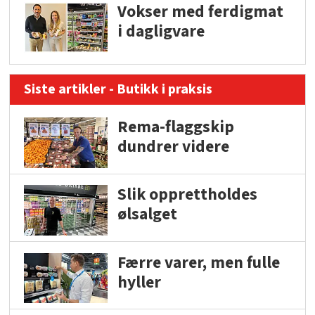
Vokser med ferdigmat
i dagligvare
Siste artikler - Butikk i praksis
Rema-flaggskip
dundrer videre
Slik opprettholdes
ølsalget
Færre varer, men fulle
hyller