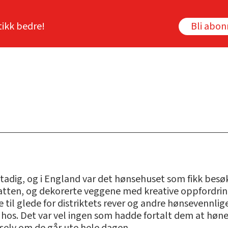
tikk bedre!
Bli abo
tadig, og i England var det hønsehuset som fikk besøk
natten, og dekorerte veggene med kreative oppfordri
e til glede for distriktets rever og andre hønsevennlig
e hos. Det var vel ingen som hadde fortalt dem at høne