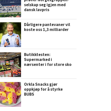
prøver Norgesgruppen-
selskap seg igjen med
dansk lavpris
Dårligere pantevaner vil
koste oss 1,3 milliarder
Butikktesten:
Supermarked i
nærsenter i for store sko
Orkla Snacks gjør
oppkjøp for å styrke
BUBS