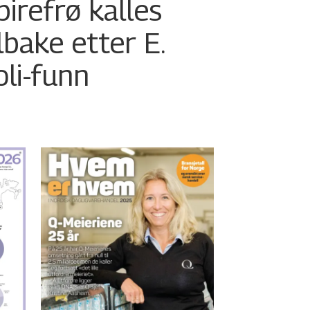
pirefrø kalles
ilbake etter E.
oli-funn