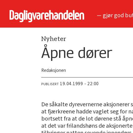
— gjør god bu
Nyheter
Åpne dører
Redaksjonen
19.04.1999 - 22:00
PUBLISERT
De såkalte dyrevernerne aksjonerer s
at fjærkreene hadde vaglet seg for 
bortsett fra at de lot dørene stå åpn
at det var frilandshøns de aksjonert