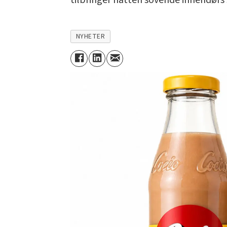
tilbringer natten sovende innendørs 
NYHETER