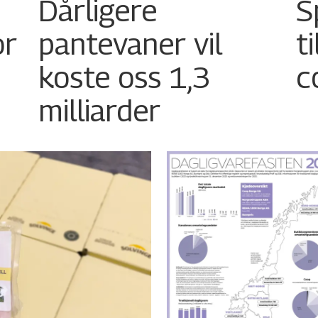
Dårligere
S
or
pantevaner vil
t
koste oss 1,3
c
milliarder