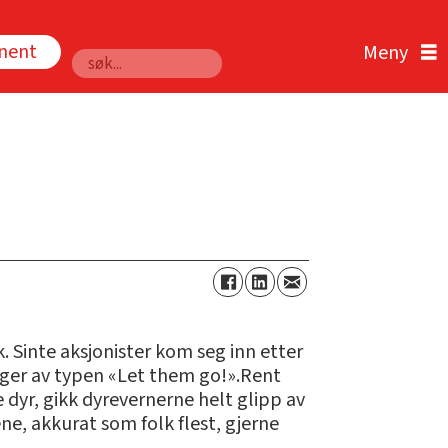
nnent
Søk
. Sinte aksjonister kom seg inn etter
nger av typen «Let them go!».Rent
e dyr, gikk dyrevernerne helt glipp av
ne, akkurat som folk flest, gjerne