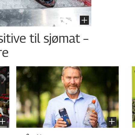
tive til sjømat –
re