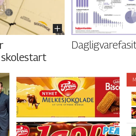
Dagligvarefasi
r
 skolestart
M