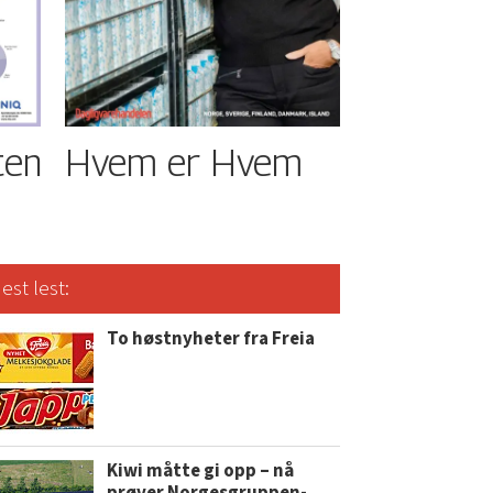
ten
Hvem er Hvem
est lest:
To høstnyheter fra Freia
Kiwi måtte gi opp – nå