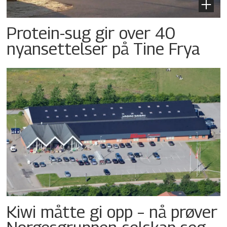
Protein-sug gir over 40
nyansettelser på Tine Frya
Kiwi måtte gi opp – nå prøver