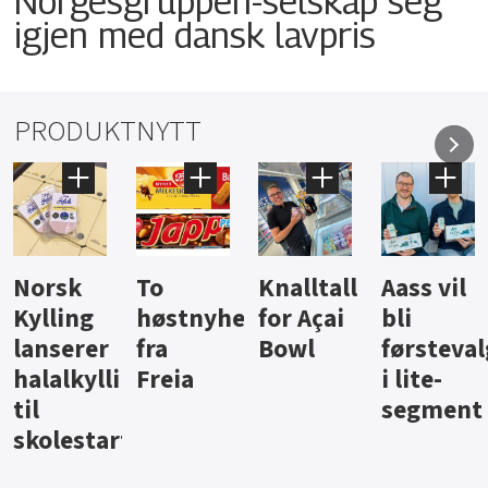
Norgesgruppen-selskap seg
igjen med dansk lavpris
PRODUKTNYTT
Knalltall
Aass vil
Brus og
Hard
ter
for Açai
bli
jus fra
iste fra
Bowl
førstevalg
Berentsen
Hansa
i lite-
segment