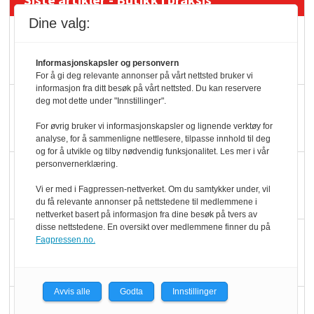
Siste artikler - Butikk i praksis
Dine valg:
Rema-flaggskip
dundrer videre
Informasjonskapsler og personvern
For å gi deg relevante annonser på vårt nettsted bruker vi
informasjon fra ditt besøk på vårt nettsted. Du kan reservere
Slik opprettholdes
deg mot dette under "Innstillinger".
ølsalget
For øvrig bruker vi informasjonskapsler og lignende verktøy for
analyse, for å sammenligne nettlesere, tilpasse innhold til deg
og for å utvikle og tilby nødvendig funksjonalitet. Les mer i vår
personvernerklæring.
Færre varer, men fulle
hyller
Vi er med i Fagpressen-nettverket. Om du samtykker under, vil
du få relevante annonser på nettstedene til medlemmene i
nettverket basert på informasjon fra dine besøk på tvers av
disse nettstedene. En oversikt over medlemmene finner du på
KI lager mat i butikken
Fagpressen.no.
Avvis alle
Godta
Innstillinger
Q passerte 1 milliard i