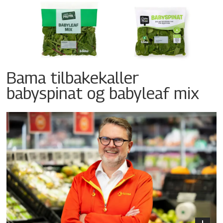
Bama tilbakekaller
babyspinat og babyleaf mix