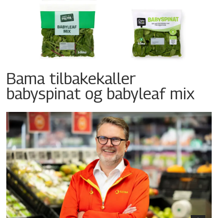
Bama tilbakekaller
babyspinat og babyleaf mix