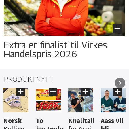
Extra er finalist til Virkes
Handelspris 2026
PRODUKTNYTT
Knalltall
Aass vil
Brus og
Hard
ter
for Açai
bli
jus fra
iste fra