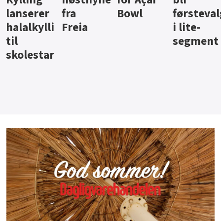
Bowl
førstevalg
Berentsen
Hansa
i lite-
segment