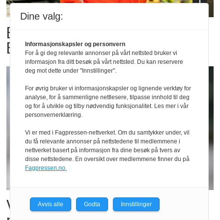
Dine valg:
Billigbonanza da Norge slo
Elfenbenkysten
Informasjonskapsler og personvern
For å gi deg relevante annonser på vårt nettsted bruker vi
informasjon fra ditt besøk på vårt nettsted. Du kan reservere
deg mot dette under "Innstillinger".
For øvrig bruker vi informasjonskapsler og lignende verktøy for
analyse, for å sammenligne nettlesere, tilpasse innhold til deg
og for å utvikle og tilby nødvendig funksjonalitet. Les mer i vår
personvernerklæring.
Vi er med i Fagpressen-nettverket. Om du samtykker under, vil
du få relevante annonser på nettstedene til medlemmene i
nettverket basert på informasjon fra dine besøk på tvers av
disse nettstedene. En oversikt over medlemmene finner du på
Fagpressen.no.
Vil vokse i brusmarkedet
Avvis alle
Godta
Innstillinger