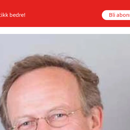
tikk bedre!
Bli abo