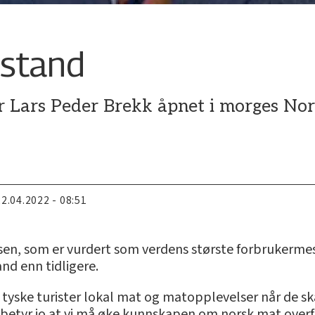
 stand
r Lars Peder Brekk åpnet i morges No
22.04.2022 - 08:51
en, som er vurdert som verdens største forbrukermesse
and enn tidligere.
 tyske turister lokal mat og matopplevelser når de ska
betyr jo at vi må øke kunnskapen om norsk mat overfo