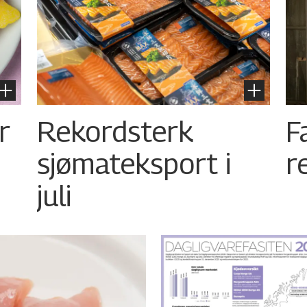
r
Rekordsterk
F
sjømateksport i
r
juli