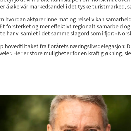
lder å øke vår markedsandel i det tyske turistmarked, sa
om hvordan aktører inne mat og reiseliv kan samarbei
: Et forsterket og mer effektivt regionalt samarbeid og 
e har vi samlet i det samme slagord som i fjor: «Norsk
pp hovedtiltaket fra fjorårets næringslivsdelegasjon: D
veier. Her er store muligheter for en kraftig økning, si