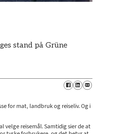
rges stand på Grüne
 for mat, landbruk og reiseliv. Og i
l velge reisemål. Samtidig sier de at
r tyske forbrukere, og det betyr at