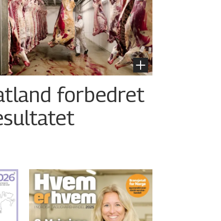
atland forbedret
esultatet