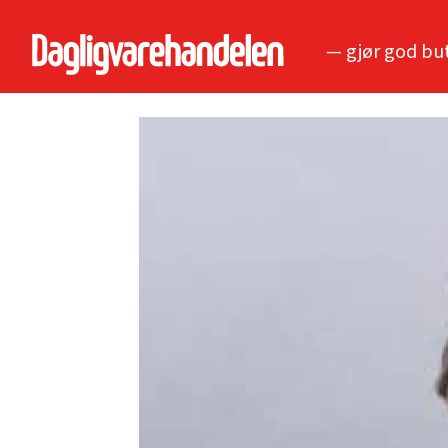
— gjør god bu