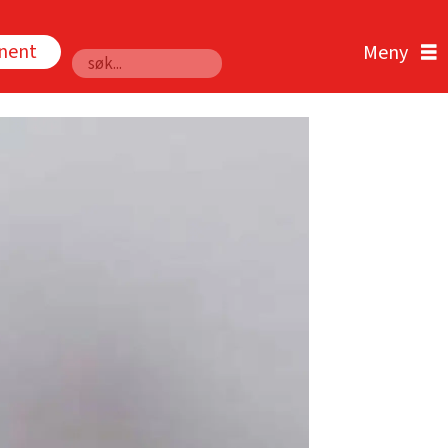
nnent
Søk