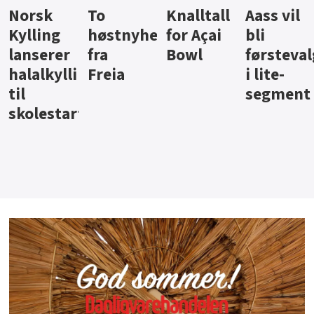
Knalltall
Aass vil
Brus og
Hard
ter
for Açai
bli
jus fra
iste fra
Bowl
førstevalg
Berentsen
Hansa
i lite-
segment