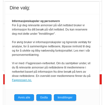
Færre varer, men fulle
Dine valg:
hyller
Informasjonskapsler og personvern
For å gi deg relevante annonser på vårt nettsted bruker vi
KI lager mat i butikken
informasjon fra ditt besøk på vårt nettsted. Du kan reservere
deg mot dette under "Innstillinger".
For øvrig bruker vi informasjonskapsler og lignende verktøy for
analyse, for å sammenligne nettlesere, tilpasse innhold til deg
og for å utvikle og tilby nødvendig funksjonalitet. Les mer i vår
Q passerte 1 milliard i
personvernerklæring.
Rema i 2025
Vi er med i Fagpressen-nettverket. Om du samtykker under, vil
du få relevante annonser på nettstedene til medlemmene i
nettverket basert på informasjon fra dine besøk på tvers av
disse nettstedene. En oversikt over medlemmene finner du på
Siste artikler - Økologisk
Fagpressen.no.
Kolonihagens norske
yoghurt: Trues av
Avvis alle
Godta
Innstillinger
melkemangel