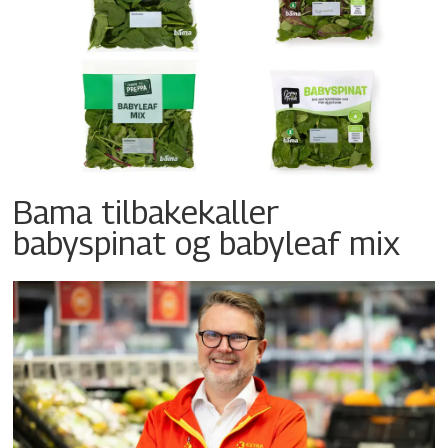
Bama tilbakekaller
babyspinat og babyleaf mix