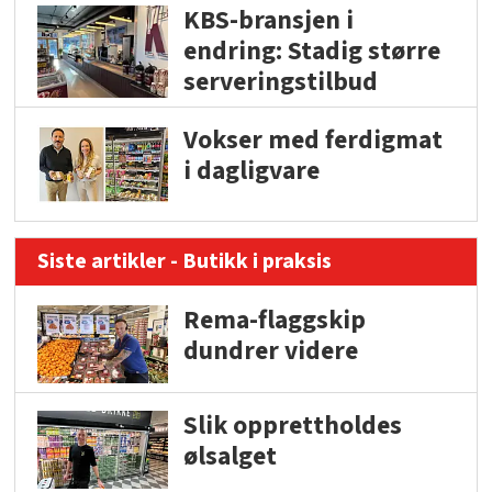
KBS-bransjen i
endring: Stadig større
serveringstilbud
Vokser med ferdigmat
i dagligvare
Siste artikler - Butikk i praksis
Rema-flaggskip
dundrer videre
Slik opprettholdes
ølsalget