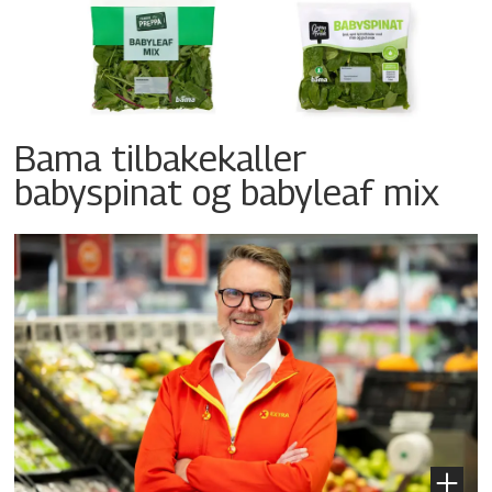
Bama tilbakekaller
babyspinat og babyleaf mix