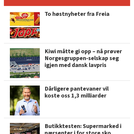
To høstnyheter fra Freia
Kiwi måtte gi opp – nå prøver
Norgesgruppen-selskap seg
igjen med dansk lavpris
Dårligere pantevaner vil
koste oss 1,3 milliarder
Butikktesten: Supermarked i
nærsenter i for store sko