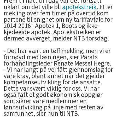
Frem til natt til i dag var det fortsatt
uklart om det ville bli
apotekstreik
. Etter
mekling over fem timer på overtid kom
partene til enighet om ny tariffavtale for
2014-2016 i Apotek 1, Boots og ikke-
kjedeeide apotek. Apotekstreiken er
dermed avverget, melder NTB torsdag.
- Det har vært en tøff mekling, men vi er
fornøyd med løsningen, sier Parats
forhandlingsleder Renate Messel Hegre.
- Vi har langt på vei fått gjennomslag for
våre krav, blant annet når det gjelder
kompetanseutvikling for de ansatte.
Dette var svært viktig for oss. Vi har
også fått et godt økonomisk oppgjør
som sikrer våre medlemmer en
lønnsutvikling på linje med resten av
samfunnet, sier hun til NTB.