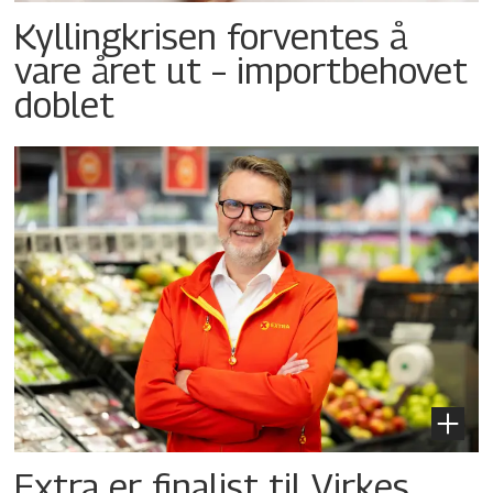
Kyllingkrisen forventes å
vare året ut – importbehovet
doblet
Extra er finalist til Virkes