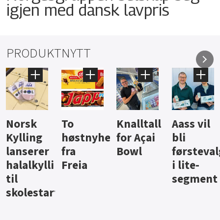
igjen med dansk lavpris
PRODUKTNYTT
Knalltall
Aass vil
Brus og
Hard
ter
for Açai
bli
jus fra
iste fra
Bowl
førstevalg
Berentsen
Hansa
i lite-
segment