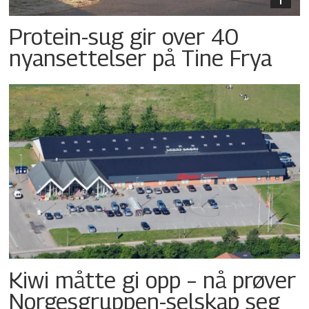
Protein-sug gir over 40
nyansettelser på Tine Frya
Kiwi måtte gi opp – nå prøver
Norgesgruppen-selskap seg