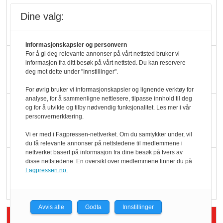
Ti bensinstasjoner
Dine valg:
legger ned hver måned
Informasjonskapsler og personvern
For å gi deg relevante annonser på vårt nettsted bruker vi
Potetball, kylling og 98
informasjon fra ditt besøk på vårt nettsted. Du kan reservere
oktan
deg mot dette under "Innstillinger".
For øvrig bruker vi informasjonskapsler og lignende verktøy for
analyse, for å sammenligne nettlesere, tilpasse innhold til deg
KBS-bransjen i
og for å utvikle og tilby nødvendig funksjonalitet. Les mer i vår
personvernerklæring.
endring: Stadig større
serveringstilbud
Vi er med i Fagpressen-nettverket. Om du samtykker under, vil
du få relevante annonser på nettstedene til medlemmene i
nettverket basert på informasjon fra dine besøk på tvers av
Vokser med ferdigmat
disse nettstedene. En oversikt over medlemmene finner du på
Fagpressen.no.
i dagligvare
Avvis alle
Godta
Innstillinger
Siste artikler - Butikk i praksis