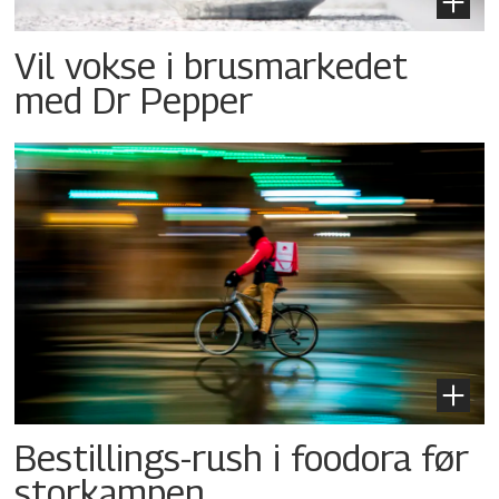
Vil vokse i brusmarkedet
med Dr Pepper
Bestillings-rush i foodora før
storkampen