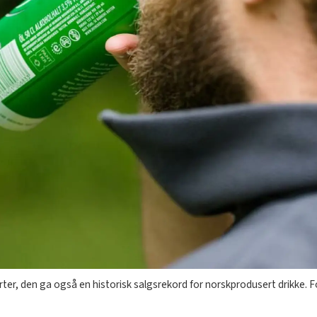
erter, den ga også en historisk salgsrekord for norskprodusert drikke.