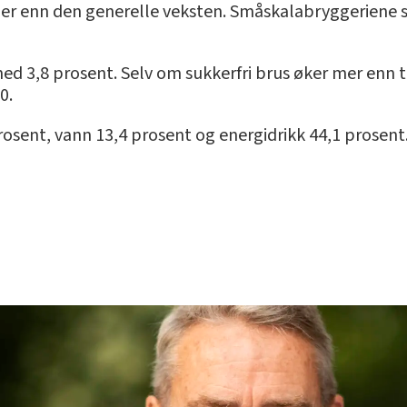
r enn den generelle veksten. Småskalabryggeriene så
 med 3,8 prosent. Selv om sukkerfri brus øker mer enn 
0.
prosent, vann 13,4 prosent og energidrikk 44,1 prosent