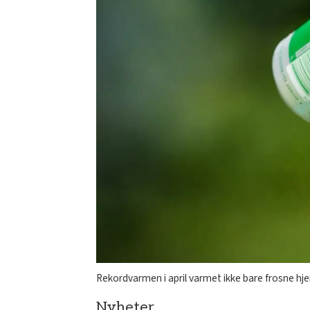
Rekordvarmen i april varmet ikke bare frosne hj
Nyheter