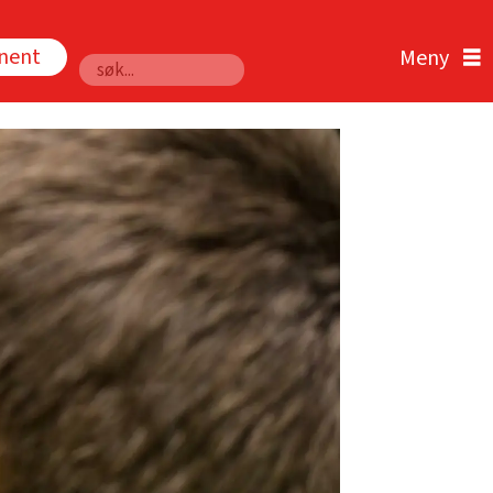
nnent
Søk