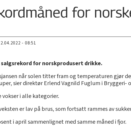
ekordmåned for norsk
22.04.2022 - 08:51
l salgsrekord for norskprodusert drikke.
sjansen når solen titter fram og temperaturen gjør de
uper, sier direktør Erlend Vagnild Fuglum i Bryggeri-
vokser i alle kategorier.
 veksten er lav på brus, som fortsatt rammes av sukker
rosent i april sammenlignet med samme måned i fjor.