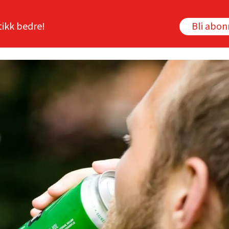
tikk bedre!
Bli abo