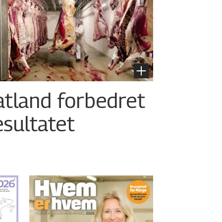
atland forbedret
esultatet