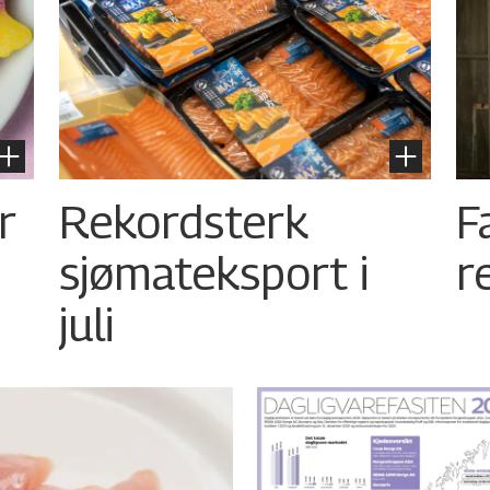
r
Rekordsterk
F
sjømateksport i
r
juli