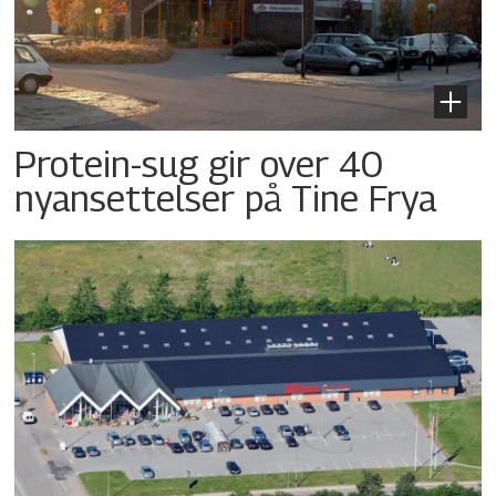
Protein-sug gir over 40
nyansettelser på Tine Frya