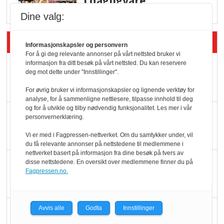
i dagligvare
Dine valg:
Siste artikler - Butikk i praksis
Informasjonskapsler og personvern
For å gi deg relevante annonser på vårt nettsted bruker vi
informasjon fra ditt besøk på vårt nettsted. Du kan reservere
Rema-flaggskip
deg mot dette under "Innstillinger".
dundrer videre
For øvrig bruker vi informasjonskapsler og lignende verktøy for
analyse, for å sammenligne nettlesere, tilpasse innhold til deg
og for å utvikle og tilby nødvendig funksjonalitet. Les mer i vår
Slik opprettholdes
personvernerklæring.
ølsalget
Vi er med i Fagpressen-nettverket. Om du samtykker under, vil
du få relevante annonser på nettstedene til medlemmene i
nettverket basert på informasjon fra dine besøk på tvers av
Færre varer, men fulle
disse nettstedene. En oversikt over medlemmene finner du på
Fagpressen.no.
hyller
KI lager mat i butikken
Avvis alle
Godta
Innstillinger