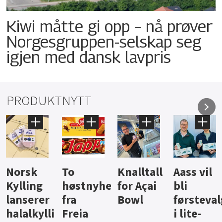
Kiwi måtte gi opp – nå prøver
Norgesgruppen-selskap seg
igjen med dansk lavpris
PRODUKTNYTT
Knalltall
Aass vil
Brus og
Hard
ter
for Açai
bli
jus fra
iste fra
Bowl
førstevalg
Berentsen
Hansa
i lite-