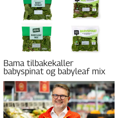
Bama tilbakekaller
babyspinat og babyleaf mix