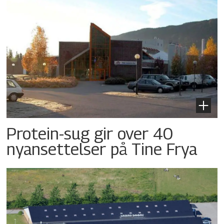
Protein-sug gir over 40
nyansettelser på Tine Frya