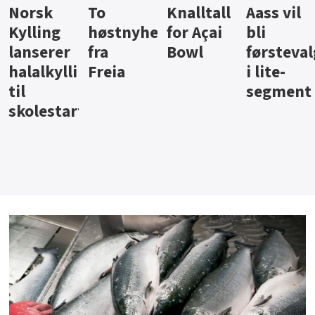
Knalltall
Aass vil
Brus og
Hard
ter
for Açai
bli
jus fra
iste fra
Bowl
førstevalg
Berentsen
Hansa
i lite-
segment