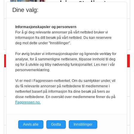
endring: Stadig større
Dine valg:
serveringstilbud
Vokser med ferdigmat
Informasjonskapsler og personvern
For å gi deg relevante annonser på vårt nettsted bruker vi
i dagligvare
informasjon fra ditt besøk på vårt nettsted. Du kan reservere
deg mot dette under "Innstillinger".
For øvrig bruker vi informasjonskapsler og lignende verktøy for
Siste artikler - Butikk i praksis
analyse, for å sammenligne nettlesere, tilpasse innhold til deg
og for å utvikle og tilby nødvendig funksjonalitet. Les mer i vår
personvernerklæring.
Rema-flaggskip
Vi er med i Fagpressen-nettverket. Om du samtykker under, vil
dundrer videre
du få relevante annonser på nettstedene til medlemmene i
nettverket basert på informasjon fra dine besøk på tvers av
disse nettstedene. En oversikt over medlemmene finner du på
Fagpressen.no.
Slik opprettholdes
ølsalget
Avvis alle
Godta
Innstillinger