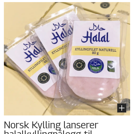
Norsk Kylling lanserer
halalkylling­pålegg til