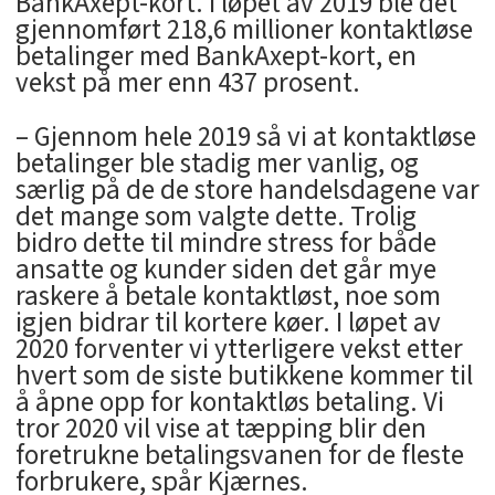
BankAxept-kort. I løpet av 2019 ble det
gjennomført 218,6 millioner kontaktløse
betalinger med BankAxept-kort, en
vekst på mer enn 437 prosent.
– Gjennom hele 2019 så vi at kontaktløse
betalinger ble stadig mer vanlig, og
særlig på de de store handelsdagene var
det mange som valgte dette. Trolig
bidro dette til mindre stress for både
ansatte og kunder siden det går mye
raskere å betale kontaktløst, noe som
igjen bidrar til kortere køer. I løpet av
2020 forventer vi ytterligere vekst etter
hvert som de siste butikkene kommer til
å åpne opp for kontaktløs betaling. Vi
tror 2020 vil vise at tæpping blir den
foretrukne betalingsvanen for de fleste
forbrukere, spår Kjærnes.