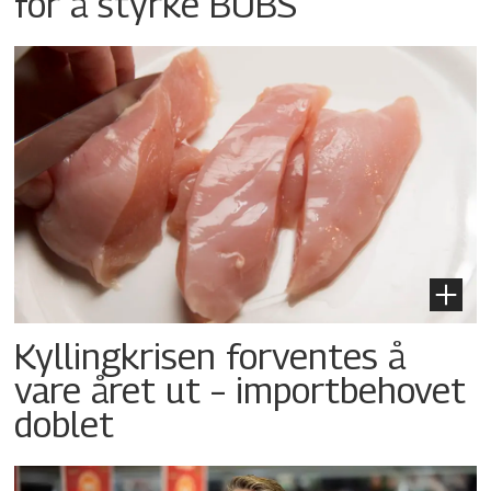
for å styrke BUBS
Kyllingkrisen forventes å
vare året ut – importbehovet
doblet