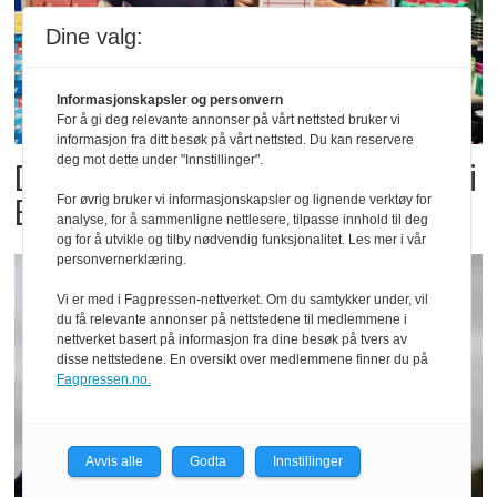
Dine valg:
Informasjonskapsler og personvern
For å gi deg relevante annonser på vårt nettsted bruker vi
informasjon fra ditt besøk på vårt nettsted. Du kan reservere
deg mot dette under "Innstillinger".
Dette er landets beste Post i
Butikk
For øvrig bruker vi informasjonskapsler og lignende verktøy for
analyse, for å sammenligne nettlesere, tilpasse innhold til deg
og for å utvikle og tilby nødvendig funksjonalitet. Les mer i vår
personvernerklæring.
Vi er med i Fagpressen-nettverket. Om du samtykker under, vil
du få relevante annonser på nettstedene til medlemmene i
nettverket basert på informasjon fra dine besøk på tvers av
disse nettstedene. En oversikt over medlemmene finner du på
Fagpressen.no.
Avvis alle
Godta
Innstillinger