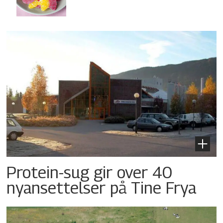
Protein-sug gir over 40
nyansettelser på Tine Frya