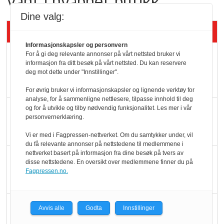
Vant i nyåpnet butikk
Dine valg:
Siste artikler - KBS
Informasjonskapsler og personvern
Mat er viktigere enn
For å gi deg relevante annonser på vårt nettsted bruker vi
informasjon fra ditt besøk på vårt nettsted. Du kan reservere
pris når elbilister
deg mot dette under "Innstillinger".
velger ladestopp
For øvrig bruker vi informasjonskapsler og lignende verktøy for
analyse, for å sammenligne nettlesere, tilpasse innhold til deg
og for å utvikle og tilby nødvendig funksjonalitet. Les mer i vår
Ti bensinstasjoner
personvernerklæring.
legger ned hver måned
Vi er med i Fagpressen-nettverket. Om du samtykker under, vil
du få relevante annonser på nettstedene til medlemmene i
nettverket basert på informasjon fra dine besøk på tvers av
Potetball, kylling og 98
disse nettstedene. En oversikt over medlemmene finner du på
oktan
Fagpressen.no.
KBS-bransjen i
Avvis alle
Godta
Innstillinger
endring: Stadig større