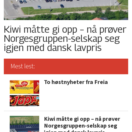
Kiwi måtte gi opp – nå prøver
Norgesgruppen-selskap seg
igjen med dansk lavpris
Mest lest:
To høstnyheter fra Freia
Kiwi måtte gi opp – nå prøver
Norgesgruppen-selskap seg