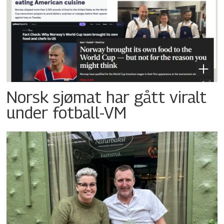
Norsk sjømat har gått viralt
under fotball-VM