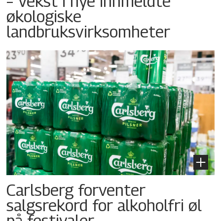
– Vekst i nye innmeldte
økologiske
landbruksvirksomheter
Carlsberg forventer
salgsrekord for alkoholfri øl
på festivaler