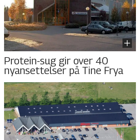
Protein-sug gir over 40
nyansettelser på Tine Frya