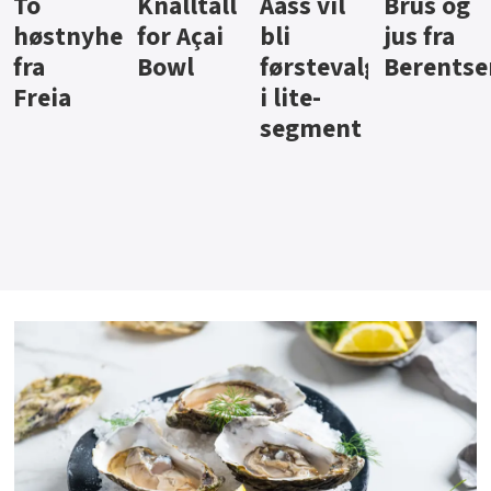
Knalltall
Aass vil
Brus og
Hard
ter
for Açai
bli
jus fra
iste fra
Bowl
førstevalg
Berentsen
Hansa
i lite-
segment