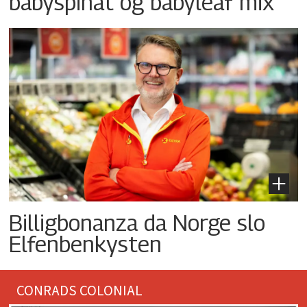
babyspinat og babyleaf mix
Billigbonanza da Norge slo
Elfenbenkysten
CONRADS COLONIAL