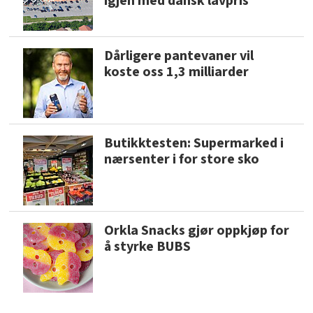
igjen med dansk lavpris
Dårligere pantevaner vil
koste oss 1,3 milliarder
Butikktesten: Supermarked i
nærsenter i for store sko
Orkla Snacks gjør oppkjøp for
å styrke BUBS