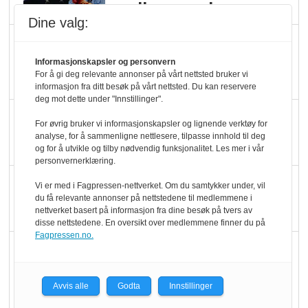
melkemangel
Dine valg:
Marit Kolby vant
Økologisk Norge sin
Informasjonskapsler og personvern
For å gi deg relevante annonser på vårt nettsted bruker vi
hederspris
informasjon fra ditt besøk på vårt nettsted. Du kan reservere
deg mot dette under "Innstillinger".
Blir enklere å velge
For øvrig bruker vi informasjonskapsler og lignende verktøy for
økologisk i butikkhylla
analyse, for å sammenligne nettlesere, tilpasse innhold til deg
og for å utvikle og tilby nødvendig funksjonalitet. Les mer i vår
personvernerklæring.
Kolonihagen sliter
Vi er med i Fagpressen-nettverket. Om du samtykker under, vil
du få relevante annonser på nettstedene til medlemmene i
med å få tak i nok melk
nettverket basert på informasjon fra dine besøk på tvers av
disse nettstedene. En oversikt over medlemmene finner du på
Fagpressen.no.
Rapport: Økokundene
er klare! Er markedet
det?
Avvis alle
Godta
Innstillinger