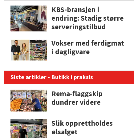
KBS-bransjen i
endring: Stadig større
serveringstilbud
Vokser med ferdigmat
i dagligvare
Siste artikler - Butikk i praksis
Rema-flaggskip
dundrer videre
Slik opprettholdes
ølsalget