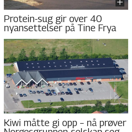
Protein-sug gir over 40
nyansettelser på Tine Frya
Kiwi måtte gi opp – nå prøver
Norgesgruppen-selskap seg