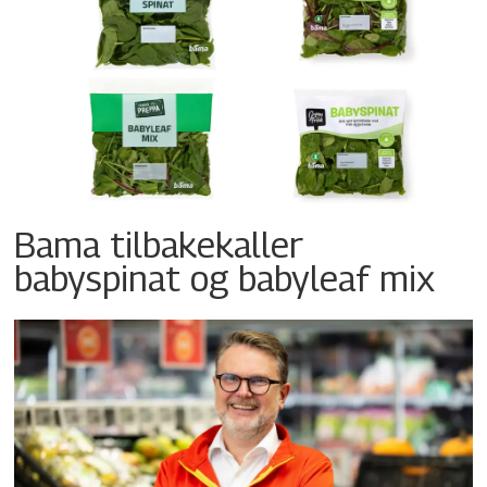
Bama tilbakekaller
babyspinat og babyleaf mix