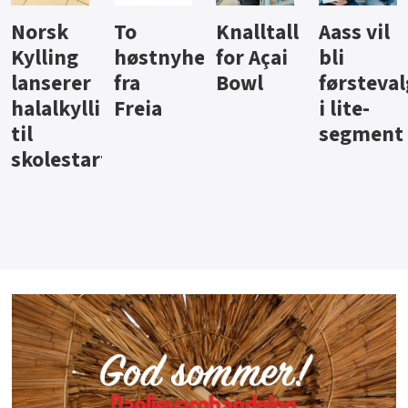
Knalltall
Aass vil
Brus og
Hard
ter
for Açai
bli
jus fra
iste fra
Bowl
førstevalg
Berentsen
Hansa
i lite-
segment