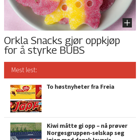
Orkla Snacks gjør oppkjøp
for å styrke BUBS
Mest lest:
To høstnyheter fra Freia
Kiwi måtte gi opp – nå prøver
Norgesgruppen-selskap seg