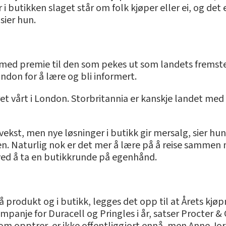
 i butikken slaget står om folk kjøper eller ei, og det
 sier hun.
med premie til den som pekes ut som landets fremste 
ondon for å lære og bli informert.
et vårt i London. Storbritannia er kanskje landet med
kst, men nye løsninger i butikk gir mersalg, sier hun,
agen. Naturlig nok er det mer å lære på å reise samm
ved å ta en butikkrunde på egenhånd.
 på produkt og i butikk, legges det opp til at Årets kj
panje for Duracell og Pringles i år, satser Procter &