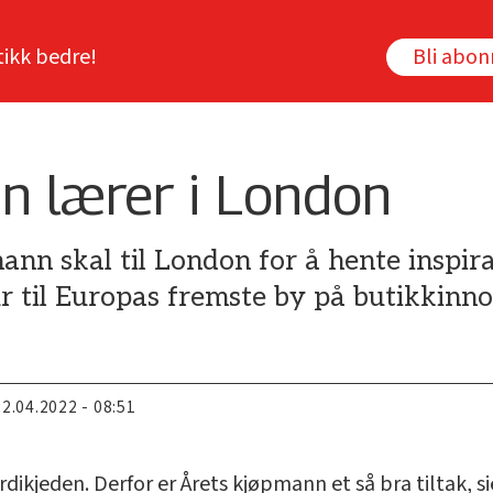
tikk bedre!
Bli abo
n lærer i London
n skal til London for å hente inspirasjo
r til Europas fremste by på butikkinno
22.04.2022 - 08:51
verdikjeden. Derfor er Årets kjøpmann et så bra tiltak,