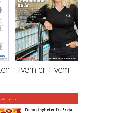
ten
Hvem er Hvem
est lest:
To høstnyheter fra Freia