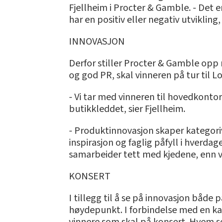
Fjellheim i Procter & Gamble. - Det er
har en positiv eller negativ utvikling,
INNOVASJON
Derfor stiller Procter & Gamble opp 
og god PR, skal vinneren på tur til L
- Vi tar med vinneren til hovedkontor
butikkleddet, sier Fjellheim.
- Produktinnovasjon skaper kategorive
inspirasjon og faglig påfyll i hverd
samarbeider tett med kjedene, enn 
KONSERT
I tillegg til å se på innovasjon både
høydepunkt. I forbindelse med en kam