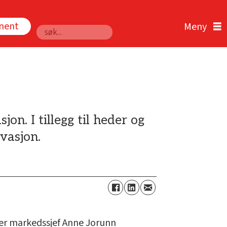
nnent
Søk
n. I tillegg til heder og
vasjon.
 sier markedssjef Anne Jorunn