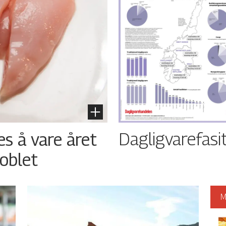
Dagligvarefasi
es å vare året
oblet
M