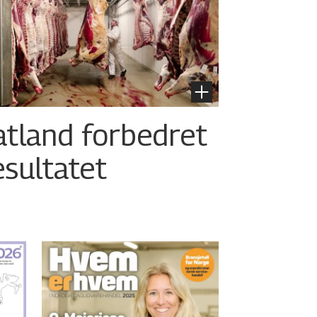
atland forbedret
esultatet