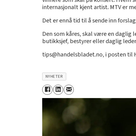
vinnere som skal på konsert. Hvem so
internasjonalt kjent artist. MTV er 
Det er ennå tid til å sende inn forsla
Den som kåres, skal være en daglig l
butikksjef, bestyrer eller daglig led
tips@handelsbladet.no, i posten til
NYHETER