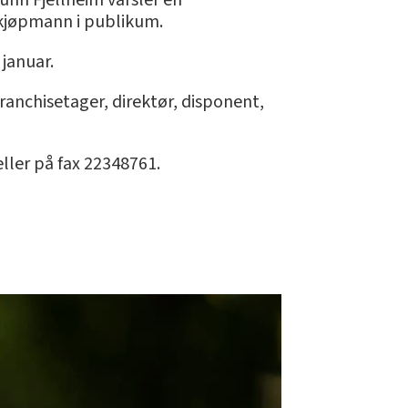
unn Fjellheim varsler en
s kjøpmann i publikum.
 januar.
ranchisetager, direktør, disponent,
ller på fax 22348761.