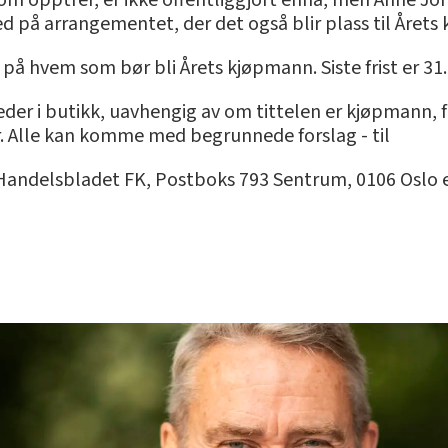
m opptrer, er ikke offentliggjort ennå, men Anne Jor
med på arrangementet, der det også blir plass til Året
g på hvem som bør bli Årets kjøpmann. Siste frist er 31.
eder i butikk, uavhengig av om tittelen er kjøpmann, f
er. Alle kan komme med begrunnede forslag - til
 Handelsbladet FK, Postboks 793 Sentrum, 0106 Oslo e