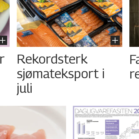
r
Rekordsterk
F
sjømateksport i
r
juli