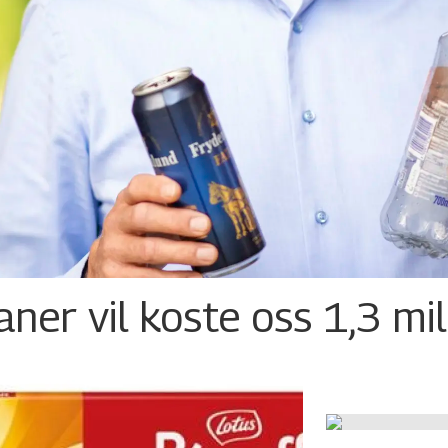
ner vil koste oss 1,3 mil