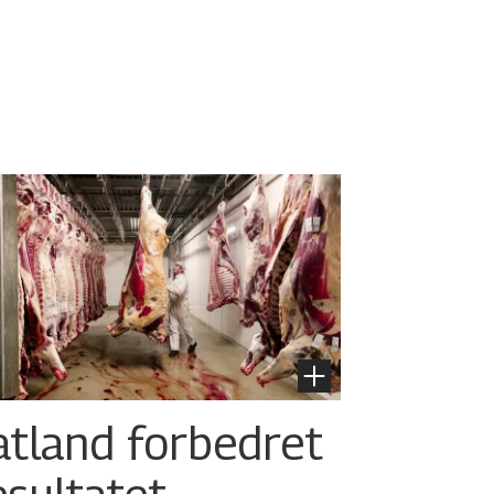
atland forbedret
esultatet