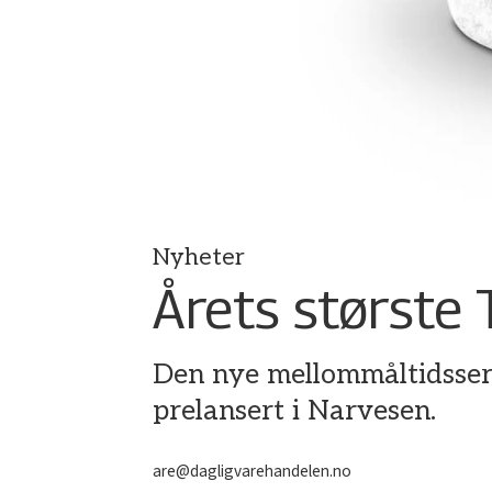
Nyheter
Årets største 
Den nye mellommåltidsserie
prelansert i Narvesen.
are@dagligvarehandelen.no