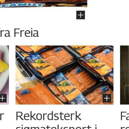
ra Freia
r
Rekordsterk
F
sjømateksport i
r