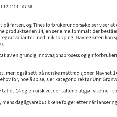
11.12.2014 - 07:58
 på farten, og Tines forbrukerundersøkelser viser at d
ine produktserien 14, en serie mellommåltider beståe
vregrøtvarianter med ulik topping. Havregrøten kan spi
n.
tat av en grundig innovasjonsprosess og gir forbruker
det, men også sett på norske mattradisjoner. Navnet 14
behov for, noe å spise, sier kategoridirektør Unn Grønv
llet 14 og en urskive, der tallene utgjør viserne - s
r, mens dagligvarebutikkene følger etter når lanserin