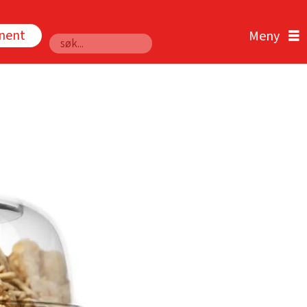
nnent
Søk