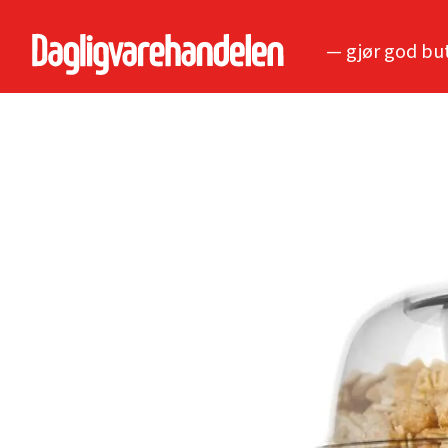
— gjør god bu