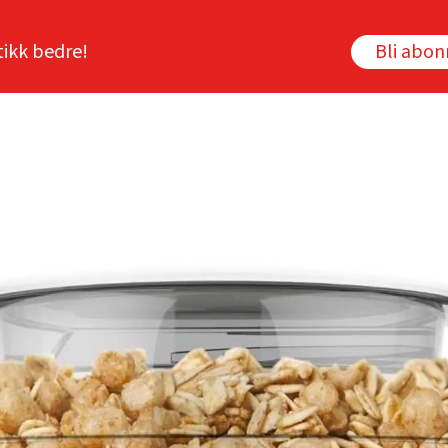
tikk bedre!
Bli abo