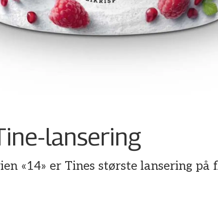
Tine-lansering
n «14» er Tines største lansering på fl