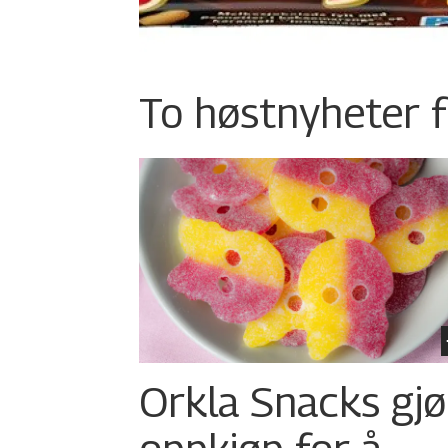
To høstnyheter f
Orkla Snacks gjø
oppkjøp for å