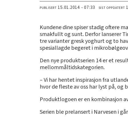
15.01.2014 - 07:33
PUBLISERT
SIST OPPDATERT
Kundene dine spiser stadig oftere mat
smakfullt og sunt. Derfor lanserer T
tre varianter gresk yoghurt og to ha
spesiallagde begeret i mikrobølgeov
Den nye produktserien 14 er et resul
mellommåltidskategorien.
– Vi har hentet inspirasjon fra utlan
hvor de fleste av oss har lyst på, og 
Produktlogoen er en kombinasjon av ta
Serien ble prelansert i Narvesen i gå