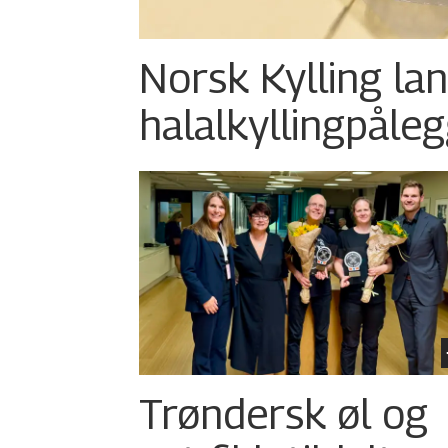
Norsk Kylling la
halalkylling­påleg
Trøndersk øl og