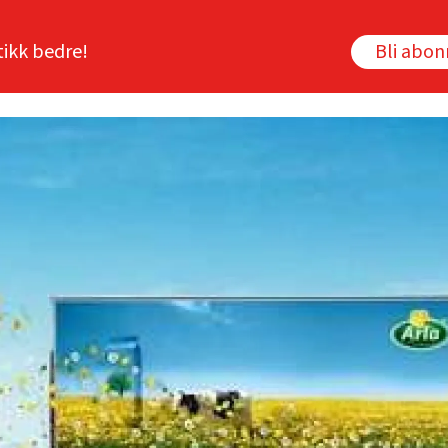
tikk bedre!
Bli abo