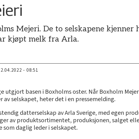
ieri
lms Mejeri. De to selskapene kjenner h
r kjøpt melk fra Arla.
22.04.2022 - 08:51
ge utgjort basen i Boxholms oster. Når Boxholm Mejeri
er av selskapet, heter det i en pressemelding.
vstendig datterselskap av Arla Sverige, med egen prod
nger av produktsortimentet, produksjonen, salget el
te som daglig leder i selskapet.