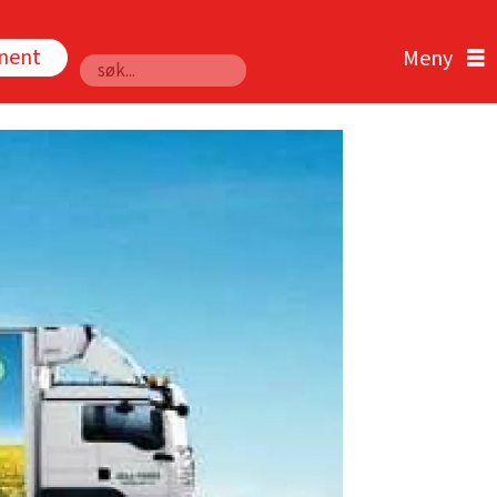
nnent
Søk