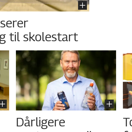
nserer
g til skolestart
Dårligere
T