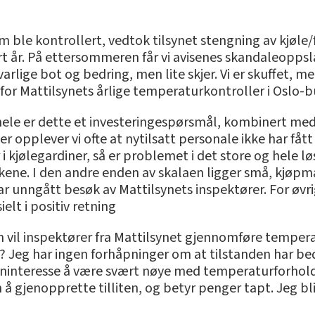
 ble kontrollert, vedtok tilsynet stengning av kjøle/
rt år. På ettersommeren får vi avisenes skandaleoppsl
rlige bot og bedring, men lite skjer. Vi er skuffet, men
or Mattilsynets årlige temperaturkontroller i Oslo-b
 hele er dette et investeringespørsmål, kombinert med
 Her opplever vi ofte at nytilsatt personale ikke har f
 i kjølegardiner, så er problemet i det store og hele lø
kkene. I den andre enden av skalaen ligger små, kjøpm
r unngått besøk av Mattilsynets inspektører. For øvrig
lt i positiv retning
vil inspektører fra Mattilsynet gjennomføre temperat
 ? Jeg har ingen forhåpninger om at tilstanden har bedr
geninteresse å være svært nøye med temperaturforholde
n å gjenopprette tilliten, og betyr penger tapt. Jeg bl