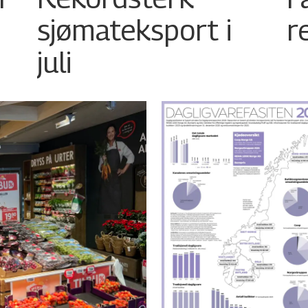
sjømateksport i
r
juli