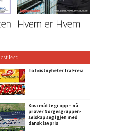
ten
Hvem er Hvem
est lest:
To høstnyheter fra Freia
Kiwi måtte gi opp – nå
prøver Norgesgruppen-
selskap seg igjen med
dansk lavpris