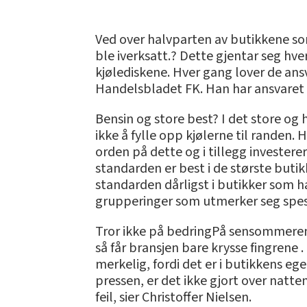
Ved over halvparten av butikkene som
ble iverksatt.? Dette gjentar seg hve
kjølediskene. Hver gang lover de ansva
Handelsbladet FK. Han har ansvaret f
Bensin og store best? I det store og
ikke å fylle opp kjølerne til randen.
orden på dette og i tillegg investerer
standarden er best i de største buti
standarden dårligst i butikker som ha
grupperinger som utmerker seg spesie
Tror ikke på bedringPå sensommeren 
så får bransjen bare krysse fingrene .
merkelig, fordi det er i butikkens e
pressen, er det ikke gjort over natte
feil, sier Christoffer Nielsen.