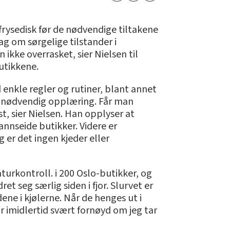
frysedisk før de nødvendige tiltakene
ag om sørgelige tilstander i
 ikke overrasket, sier Nielsen til
utikkene.
 enkle regler og rutiner, blant annet
ått nødvendig opplæring. Får man
st, sier Nielsen. Han opplyser at
annseide butikker. Videre er
 er det ingen kjeder eller
urkontroll. i 200 Oslo-butikker, og
et seg særlig siden i fjor. Slurvet er
ne i kjølerne. Når de henges ut i
ir imidlertid svært fornøyd om jeg tar