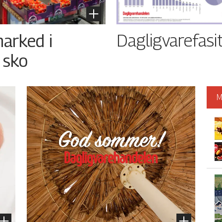
Dagligvarefasi
arked i
 sko
M