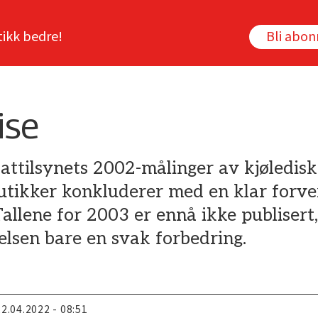
tikk bedre!
Bli abo
ise
ilsynets 2002-målinger av kjøledisk
tikker konkluderer med en klar forve
lene for 2003 er ennå ikke publisert,
ielsen bare en svak forbedring.
22.04.2022 - 08:51