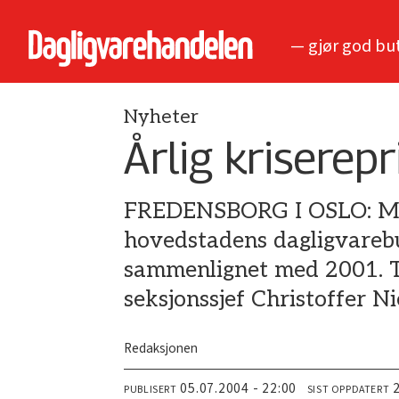
— gjør god bu
Nyheter
Årlig kriserepr
FREDENSBORG I OSLO: Matt
hovedstadens dagligvarebu
sammenlignet med 2001. Tal
seksjonssjef Christoffer N
Redaksjonen
05.07.2004 - 22:00
PUBLISERT
SIST OPPDATERT