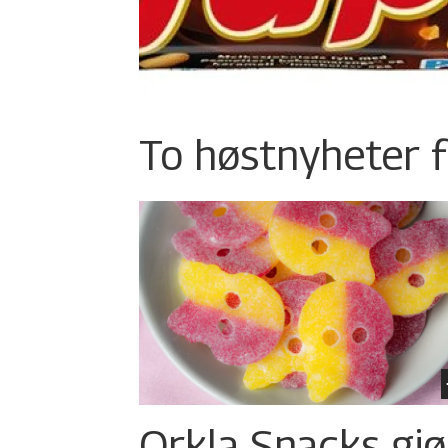
To høstnyheter f
Orkla Snacks gjø