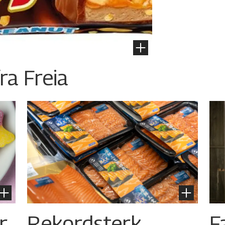
ra Freia
r
Rekordsterk
F