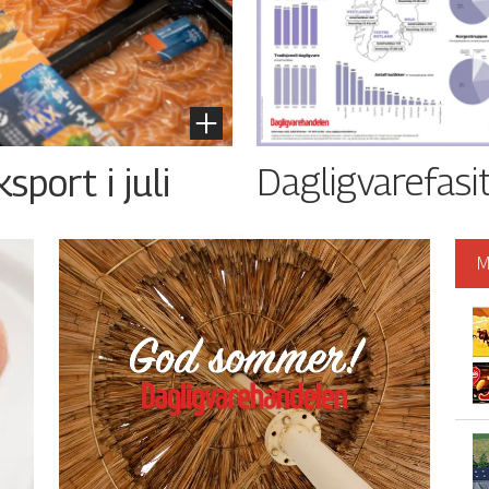
Dagligvarefasi
port i juli
M