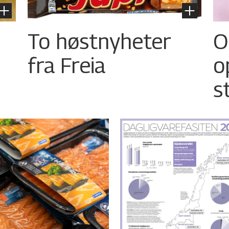
To høstnyheter
O
fra Freia
o
s