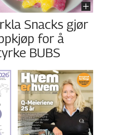
rkla Snacks gjør
ppkjøp for å
tyrke BUBS