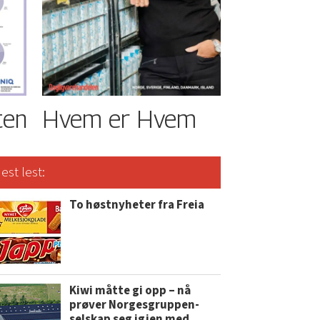
ten
Hvem er Hvem
est lest:
To høstnyheter fra Freia
Kiwi måtte gi opp – nå
prøver Norgesgruppen-
selskap seg igjen med