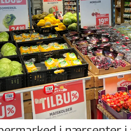
permarked i nærsenter i 