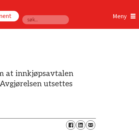
nnent
Søk
m at innkjøpsavtalen
Avgjørelsen utsettes