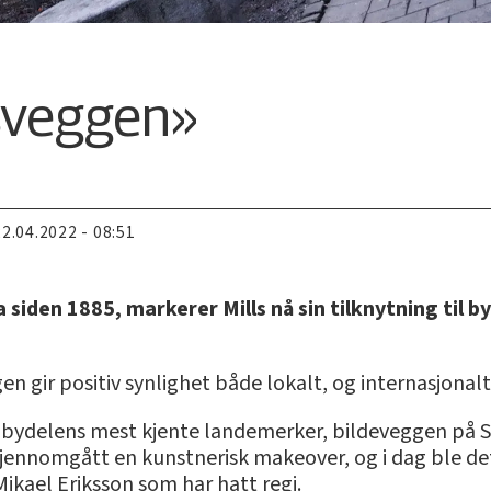
sveggen»
22.04.2022 - 08:51
 siden 1885, markerer Mills nå sin tilknytning til 
n gir positiv synlighet både lokalt, og internasjonalt
v bydelens mest kjente landemerker, bildeveggen på S
 gjennomgått en kunstnerisk makeover, og i dag ble d
Mikael Eriksson som har hatt regi.