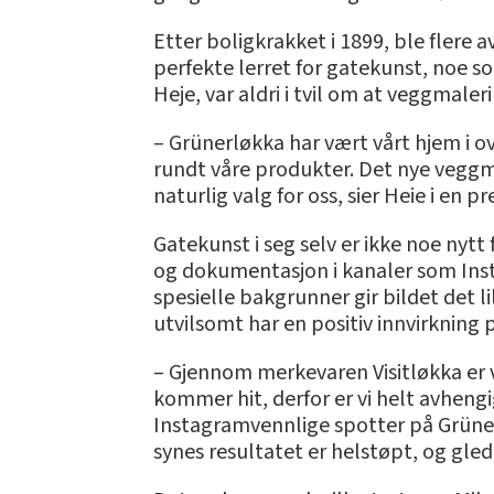
Etter boligkrakket i 1899, ble flere
perfekte lerret for gatekunst, noe so
Heje, var aldri i tvil om at veggmaler
– Grünerløkka har vært vårt hjem i ov
rundt våre produkter. Det nye veggmal
naturlig valg for oss, sier Heie i en 
Gatekunst i seg selv er ikke noe nyt
og dokumentasjon i kanaler som Ins
spesielle bakgrunner gir bildet det 
utvilsomt har en positiv innvirkning
– Gjennom merkevaren Visitløkka er vå
kommer hit, derfor er vi helt avhengi
Instagramvennlige spotter på Grünerl
synes resultatet er helstøpt, og glede