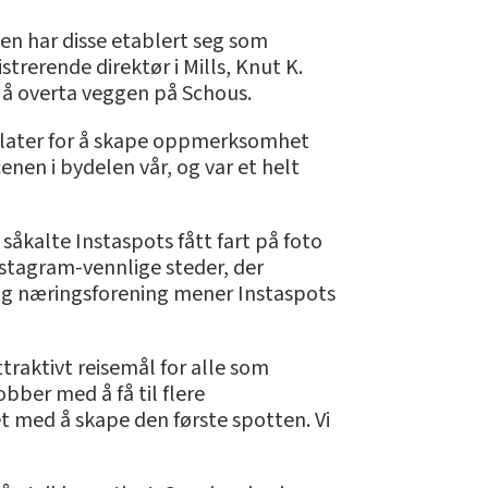
den har disse etablert seg som
trerende direktør i Mills, Knut K.
om å overta veggen på Schous.
ye flater for å skape oppmerksomhet
enen i bydelen vår, og var et helt
såkalte Instaspots fått fart på foto
stagram-vennlige steder, der
- og næringsforening mener Instaspots
ttraktivt reisemål for alle som
obber med å få til flere
et med å skape den første spotten. Vi