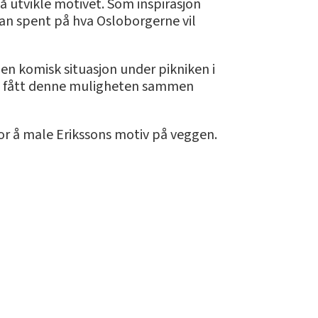
å utvikle motivet. Som inspirasjon
han spent på hva Osloborgerne vil
 en komisk situasjon under pikniken i
g ha fått denne muligheten sammen
or å male Erikssons motiv på veggen.