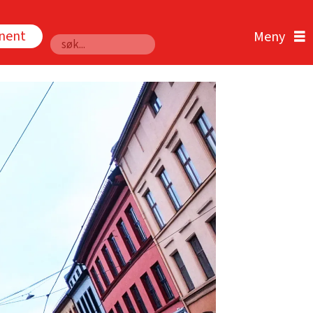
nnent
Søk