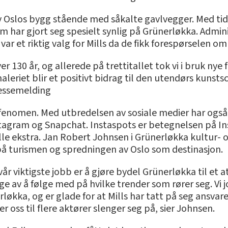
 av Oslos bygg stående med såkalte gavlvegger. Med ti
m har gjort seg spesielt synlig på Grünerløkka. Adminis
i var et riktig valg for Mills da de fikk forespørselen 
er 130 år, og allerede på trettitallet tok vi i bruk n
eriet blir et positivt bidrag til den utendørs kunstsc
pressemelding
t fenomen. Med utbredelsen av sosiale medier har også 
tagram og Snapchat. Instaspots er betegnelsen på In
lille ekstra. Jan Robert Johnsen i Grünerløkka kultur
 på turismen og spredningen av Oslo som destinasjon.
r viktigste jobb er å gjøre bydel Grünerløkka til et a
ge av å følge med på hvilke trender som rører seg. Vi j
økka, og er glade for at Mills har tatt på seg ansvar
r oss til flere aktører slenger seg på, sier Johnsen.