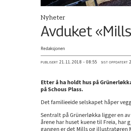
Nyheter
Avduket «Mill
Redaksjonen
21.11.2018 - 08:55
PUBLISERT
SIST OPPDATERT
Etter å ha holdt hus på Grünerløkka
på Schous Plass.
Det familieeide selskapet håper vegge
Sentralt på Grünerløkka ligger en a
årene har huset kuene til Freia, har
gangen er det Mills og illustratøren 