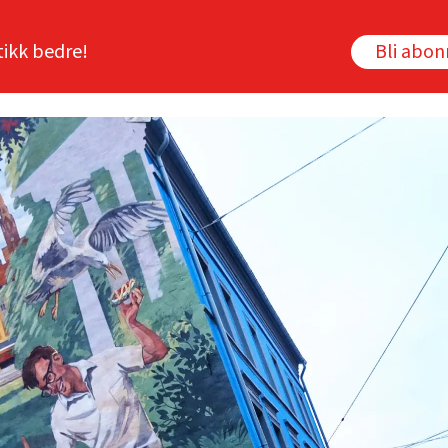
tikk bedre!
Bli abo