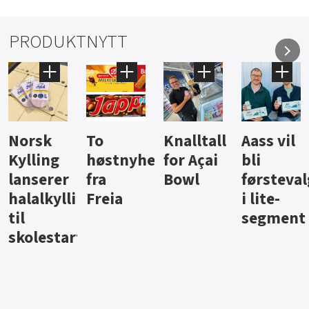
PRODUKTNYTT
Knalltall
Aass vil
Brus og
Hard
ter
for Açai
bli
jus fra
iste fra
Bowl
førstevalg
Berentsen
Hansa
i lite-
segment