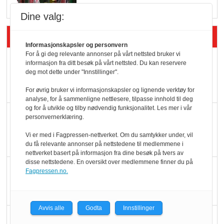
Dine valg:
Siste artikler - Økologisk
Informasjonskapsler og personvern
For å gi deg relevante annonser på vårt nettsted bruker vi
Kolonihagens norske
informasjon fra ditt besøk på vårt nettsted. Du kan reservere
deg mot dette under "Innstillinger".
yoghurt: Trues av
melkemangel
For øvrig bruker vi informasjonskapsler og lignende verktøy for
analyse, for å sammenligne nettlesere, tilpasse innhold til deg
og for å utvikle og tilby nødvendig funksjonalitet. Les mer i vår
Marit Kolby vant
personvernerklæring.
Økologisk Norge sin
Vi er med i Fagpressen-nettverket. Om du samtykker under, vil
hederspris
du få relevante annonser på nettstedene til medlemmene i
nettverket basert på informasjon fra dine besøk på tvers av
disse nettstedene. En oversikt over medlemmene finner du på
Blir enklere å velge
Fagpressen.no.
økologisk i butikkhylla
Avvis alle
Godta
Innstillinger
Kolonihagen sliter