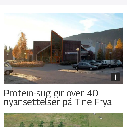
Protein-sug gir over 40
nyansettelser på Tine Frya