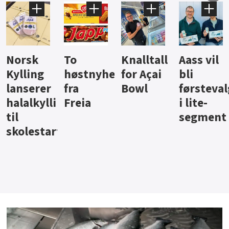
Knalltall
Aass vil
Brus og
Hard
ter
for Açai
bli
jus fra
iste fra
Bowl
førstevalg
Berentsen
Hansa
i lite-
segment