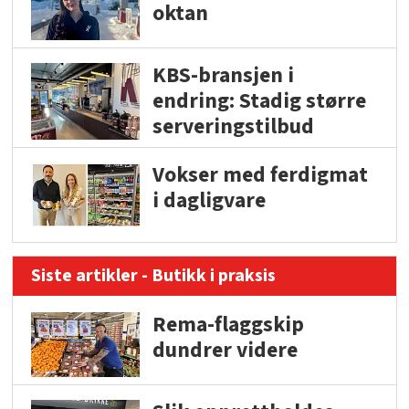
oktan
KBS-bransjen i
endring: Stadig større
serveringstilbud
Vokser med ferdigmat
i dagligvare
Siste artikler - Butikk i praksis
Rema-flaggskip
dundrer videre