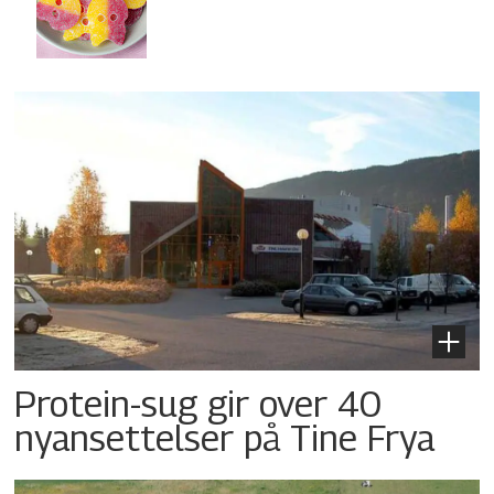
Protein-sug gir over 40
nyansettelser på Tine Frya