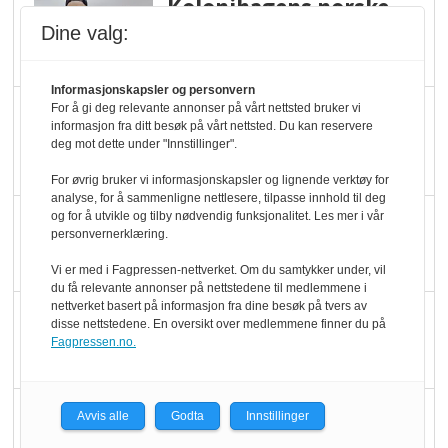
Kolonihagens norske
yoghurt: Trues av
Dine valg:
melkemangel
Informasjonskapsler og personvern
Marit Kolby vant
For å gi deg relevante annonser på vårt nettsted bruker vi
informasjon fra ditt besøk på vårt nettsted. Du kan reservere
Økologisk Norge sin
deg mot dette under "Innstillinger".
hederspris
For øvrig bruker vi informasjonskapsler og lignende verktøy for
analyse, for å sammenligne nettlesere, tilpasse innhold til deg
og for å utvikle og tilby nødvendig funksjonalitet. Les mer i vår
Blir enklere å velge
personvernerklæring.
økologisk i butikkhylla
Vi er med i Fagpressen-nettverket. Om du samtykker under, vil
du få relevante annonser på nettstedene til medlemmene i
nettverket basert på informasjon fra dine besøk på tvers av
Kolonihagen sliter
disse nettstedene. En oversikt over medlemmene finner du på
med å få tak i nok melk
Fagpressen.no.
Rapport: Økokundene
Avvis alle
Godta
Innstillinger
er klare! Er markedet